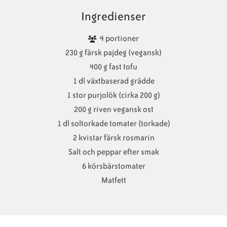
Ingredienser
4 portioner
230 g färsk pajdeg (vegansk)
400 g fast tofu
1 dl växtbaserad grädde
1 stor purjolök (cirka 200 g)
200 g riven vegansk ost
1 dl soltorkade tomater (torkade)
2 kvistar färsk rosmarin
Salt och peppar efter smak
6 körsbärstomater
Matfett