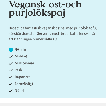
Vegansk ost-och
purjolökspaj
Animaliska
Veganska
Vanliga
ingredienser
konsumentlistor
frågor
Recept på fantastisk vegansk ostpaj med purjolök, tofu,
körsbärstomater. Serveras med fördel kall eller sval så
att stanningen hinner sätta sig.
Veganska
Veganska
40 min
substitut
certifieringar
Middag
Midsommar
Påsk
Imponera
Barnvänligt
Nötfri