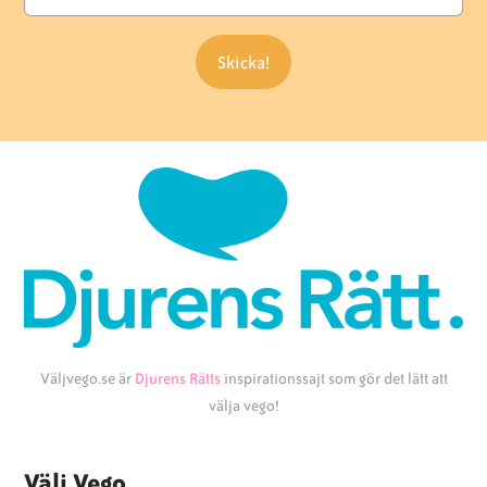
Väljvego.se är
Djurens Rätts
inspirationssajt som gör det lätt att
välja vego!
Välj Vego