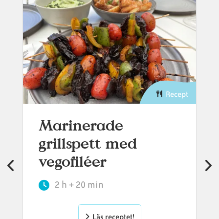
Recept
Marinerade
grillspett med
vegofiléer
2 h + 20 min
Läs receptet!