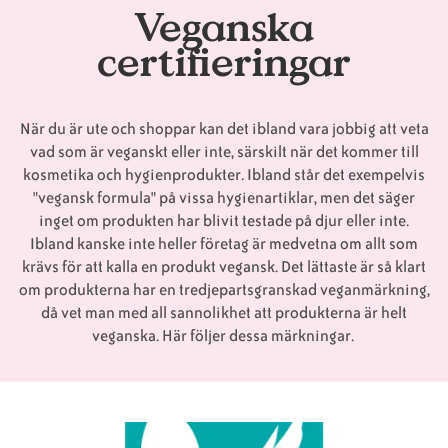
Veganska
certifieringar
Animaliska
Veganska
Vanliga
ingredienser
konsumentlistor
frågor
När du är ute och shoppar kan det ibland vara jobbig att veta
vad som är veganskt eller inte, särskilt när det kommer till
kosmetika och hygienprodukter. Ibland står det exempelvis
Veganska
Veganska
"vegansk formula" på vissa hygienartiklar, men det säger
substitut
certifieringar
inget om produkten har blivit testade på djur eller inte.
Ibland kanske inte heller företag är medvetna om allt som
krävs för att kalla en produkt vegansk. Det lättaste är så klart
om produkterna har en tredjepartsgranskad veganmärkning,
då vet man med all sannolikhet att produkterna är helt
veganska. Här följer dessa märkningar.