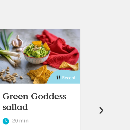
Recept
Green Goddess
Krämi
sallad
bönbo
20 min
30 min