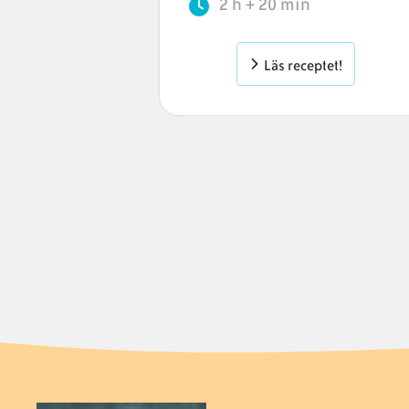
2 h + 20 min
tet!
Läs receptet!