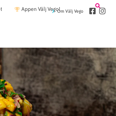
Tetriärme
t
Appen Välj Vego!
Sociala
Om Välj Vego
medier
Sidhuvud
fryer