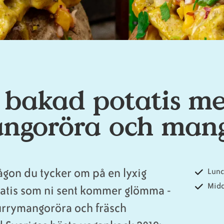
 bakad potatis m
ngoröra och mang
någon du tycker om på en lyxig
Lun
Mid
tatis som ni sent kommer glömma -
urrymangoröra och fräsch