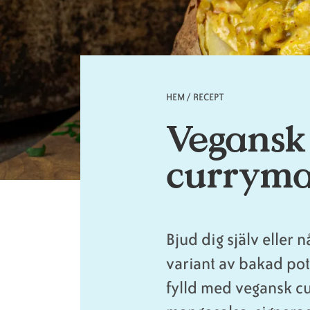
HEM
/
RECEPT
Länkstig
Vegansk
curryma
Bjud dig själv eller 
variant av bakad po
fylld med vegansk c