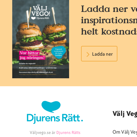
Ladda ner v
inspirations
helt kostnads
Ladda ner
Välj Ve
Om Välj Ve
Väljvego.se är
Djurens Rätts