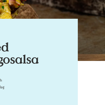
ed
osalsa
ch
dag