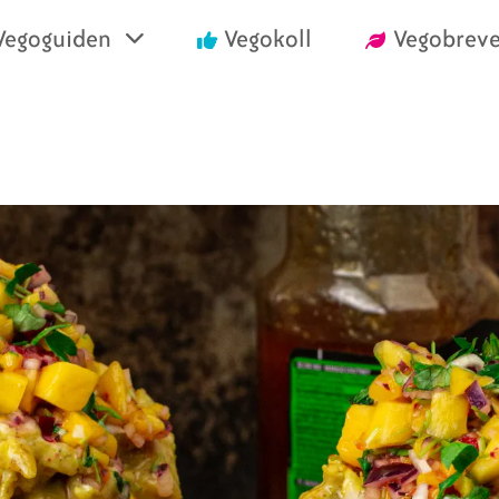
Vegoguiden
Vegokoll
Vegobreve
einrika recept
Vegansk mat i air
välja vego
Handla vego
nska konsumentlistor
Vanliga frågor
nska certifieringar