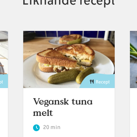
Liknande recept
pt
Recept
Vegansk tuna
melt
20 min