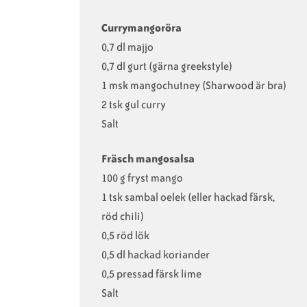
Currymangoröra
0,7 dl majjo
0,7 dl gurt (gärna greekstyle)
1 msk mangochutney (Sharwood är bra)
2 tsk gul curry
Salt
Fräsch mangosalsa
100 g fryst mango
1 tsk sambal oelek (eller hackad färsk,
röd chili)
0,5 röd lök
0,5 dl hackad koriander
0,5 pressad färsk lime
Salt