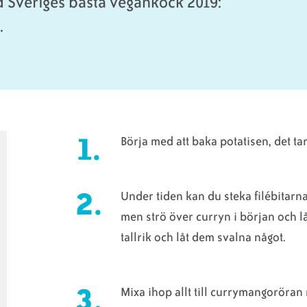
d Sveriges bästa vegankock 2019:
.
Börja med att baka potatisen, det tar
Under tiden kan du steka filébitarn
men strö över curryn i början och l
tallrik och låt dem svalna något.
Mixa ihop allt till currymangoröran m