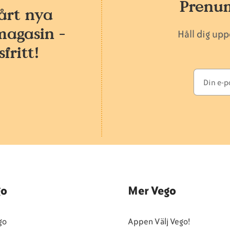
Prenum
årt nya
magasin -
Håll dig up
fritt!
go
Mer Vego
go
Appen Välj Vego!