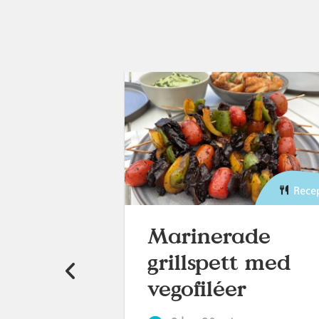
Recept
Rece
Marinerade
s
grillspett med
vegofiléer