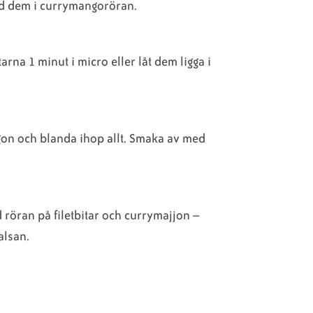
ned dem i currymangoröran.
rna 1 minut i micro eller låt dem ligga i
on och blanda ihop allt. Smaka av med
ed röran på filetbitar och currymajjon –
alsan.