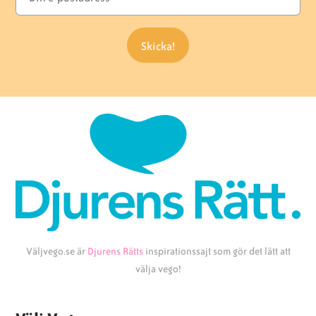
Väljvego.se är
Djurens Rätts
inspirationssajt som gör det lätt att
välja vego!