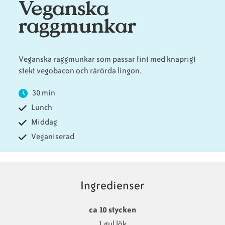
Veganska
raggmunkar
Animaliska
Veganska
Vanliga
ingredienser
konsumentlistor
frågor
Veganska raggmunkar som passar fint med knaprigt
stekt vegobacon och rårörda lingon.
Veganska
Veganska
30 min
Lunch
substitut
certifieringar
Middag
Veganiserad
Ingredienser
ca 10 stycken
1 gul lök