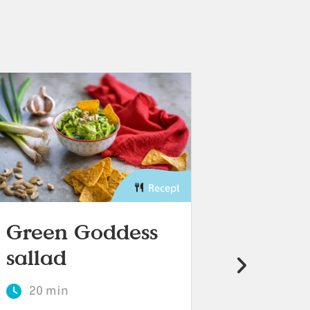
Recept
Green Goddess
Krämi
sallad
bönbo
20 min
30 min