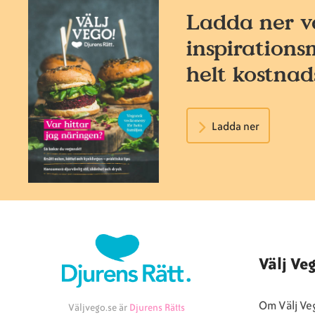
Ladda ner v
inspirations
helt kostnads
Ladda ner
Välj Ve
Om Välj Ve
Väljvego.se är
Djurens Rätts