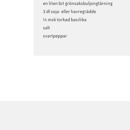
en liten bit grönsaksbuljongtärning
3 dl soja- eller havregrädde
½ msk torkad basilika
salt
svartpeppar