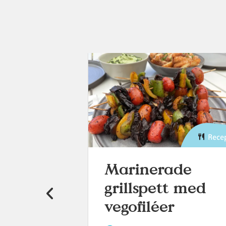
Recept
Rece
Marinerade
s
grillspett med
vegofiléer