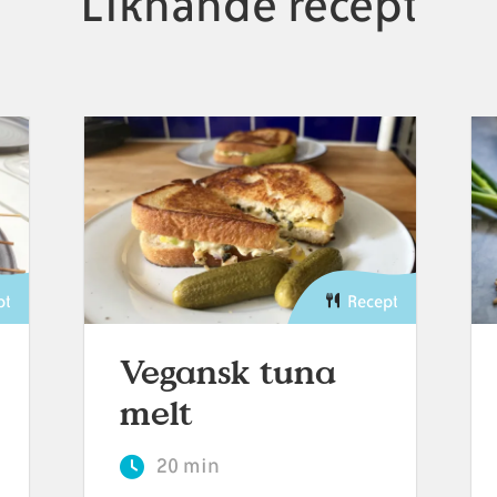
Liknande recept
pt
Recept
Vegansk tuna
melt
20 min