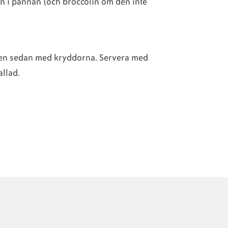
n i pannan (och broccolin om den inte
den sedan med kryddorna. Servera med
allad.