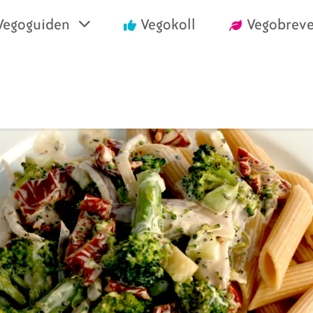
Vegoguiden
Vegokoll
Vegobreve
einrika recept
Vegansk mat i air
välja vego
Handla vego
nska konsumentlistor
Vanliga frågor
nska certifieringar