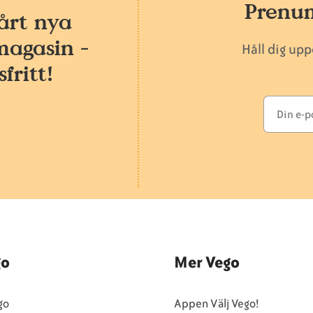
Prenum
årt nya
magasin -
Håll dig up
fritt!
go
Mer Vego
go
Appen Välj Vego!