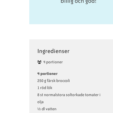
billig och god!
Ingredienser
4 portioner
4 portioner
250 g färsk broccoli
1 röd lök
8 st normalstora soltorkade tomater i
olja
½ dl vatten