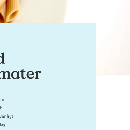
d
omater
min
ch
vänligt
dag