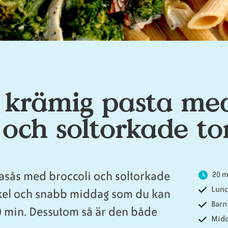
 krämig pasta me
 och soltorkade t
asås med broccoli och soltorkade
20 
Lun
enkel och snabb middag som du kan
Barn
0 min. Dessutom så är den både
Mid