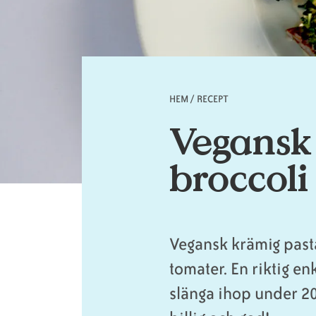
HEM
/
RECEPT
Länkstig
Vegansk
broccoli
Vegansk krämig past
tomater. En riktig 
slänga ihop under 2