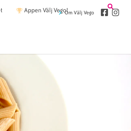
Tetriärme
t
Appen Välj Vego!
Sociala
Om Välj Vego
medier
Sidhuvud
fryer