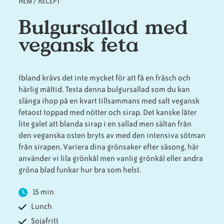
HEM
/
RECEPT
Länkstig
Bulgursallad med
Animaliska
Veganska
Vanliga
vegansk feta
ingredienser
konsumentlistor
frågor
Ibland krävs det inte mycket för att få en fräsch och
härlig måltid. Testa denna bulgursallad som du kan
Veganska
Veganska
slänga ihop på en kvart tillsammans med salt vegansk
substitut
certifieringar
fetaost toppad med nötter och sirap. Det kanske låter
lite galet att blanda sirap i en sallad men sältan från
den veganska osten bryts av med den intensiva sötman
från sirapen. Variera dina grönsaker efter säsong, här
använder vi lila grönkål men vanlig grönkål eller andra
gröna blad funkar hur bra som helst.
15 min
Lunch
Sojafritt