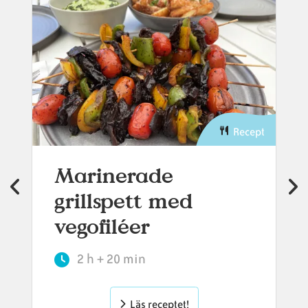
Recept
Marinerade
grillspett med
vegofiléer
2 h + 20 min
Läs receptet!