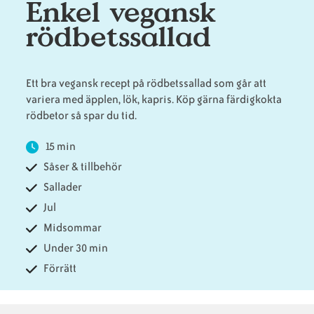
Enkel vegansk
rödbetssallad
Animaliska
Veganska
Vanliga
ingredienser
konsumentlistor
frågor
Ett bra vegansk recept på rödbetssallad som går att
variera med äpplen, lök, kapris. Köp gärna färdigkokta
rödbetor så spar du tid.
Veganska
Veganska
15 min
substitut
certifieringar
Såser & tillbehör
Sallader
Jul
Midsommar
Under 30 min
Förrätt