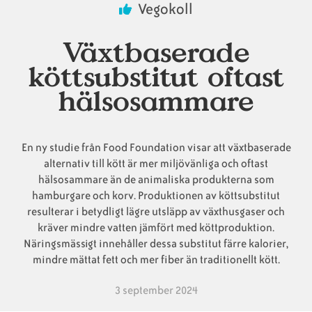
Vegokoll
Animaliska
Veganska
Vanliga
Växtbaserade
ingredienser
konsumentlistor
frågor
köttsubstitut oftast
hälsosammare
Veganska
Veganska
En ny studie från Food Foundation visar att växtbaserade
substitut
certifieringar
alternativ till kött är mer miljövänliga och oftast
hälsosammare än de animaliska produkterna som
hamburgare och korv. Produktionen av köttsubstitut
resulterar i betydligt lägre utsläpp av växthusgaser och
kräver mindre vatten jämfört med köttproduktion.
Näringsmässigt innehåller dessa substitut färre kalorier,
mindre mättat fett och mer fiber än traditionellt kött.
3 september 2024