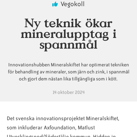
Vegokoll
Animaliska
Veganska
Vanliga
Ny teknik ökar
ingredienser
konsumentlistor
frågor
mineralupptag i
spannmål
Veganska
Veganska
Innovationshubben Mineralskiftet har optimerat tekniken
substitut
certifieringar
för behandling av mineraler, som järn och zink, i spannmål
och gjort dem nästan lika tillgängliga som i kött.
14 oktober 2024
Det svenska innovationsprojektet Mineralskiftet,
som inkluderar Axfoundation, Matlust
Utvecklingsnod/Södertälje kommun, Hidden in