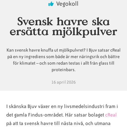
Vegokoll
Animaliska
Veganska
Vanliga
Svensk havre ska
ingredienser
konsumentlistor
frågor
ersätta mjölkpulver
Kan svensk havre knuffa ut mjölkpulvret? I Bjuv satsar cReal
Veganska
Veganska
på en ny ingrediens som både är mer näringsrik och bättre
substitut
certifieringar
för klimatet – och som redan testas i allt från glass till
proteinbars.
16 april 2026
I skånska Bjuv växer en ny livsmedelsindustri fram i
det gamla Findus-området. Här satsar bolaget
cReal
på att ta svensk havre till nästa nivå, och utmana