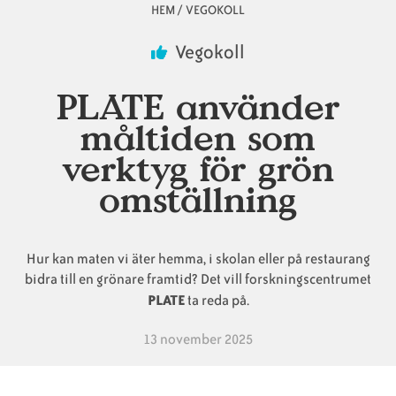
HEM
/
VEGOKOLL
Länkstig
Animaliska
Veganska
Vanliga
Vegokoll
ingredienser
konsumentlistor
frågor
PLATE använder
måltiden som
verktyg för grön
Veganska
Veganska
omställning
substitut
certifieringar
Hur kan maten vi äter hemma, i skolan eller på restaurang
bidra till en grönare framtid? Det vill forskningscentrumet
PLATE
ta reda på.
13 november 2025