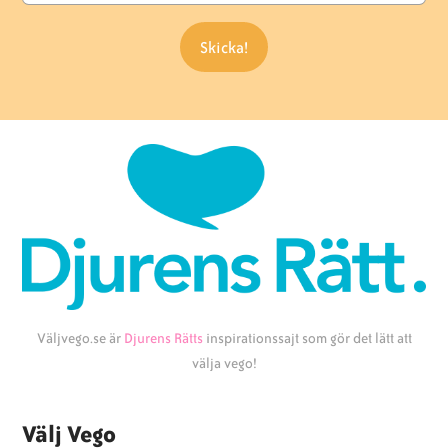
Väljvego.se är
Djurens Rätts
inspirationssajt som gör det lätt att
välja vego!
Välj Vego