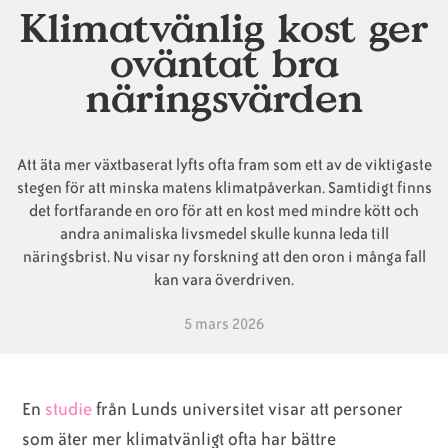
Klimatvänlig kost ger
oväntat bra
Animaliska
Veganska
Vanliga
näringsvärden
ingredienser
konsumentlistor
frågor
Att äta mer växtbaserat lyfts ofta fram som ett av de viktigaste
Veganska
Veganska
stegen för att minska matens klimatpåverkan. Samtidigt finns
det fortfarande en oro för att en kost med mindre kött och
substitut
certifieringar
andra animaliska livsmedel skulle kunna leda till
näringsbrist. Nu visar ny forskning att den oron i många fall
kan vara överdriven.
5 mars 2026
En
studie
från Lunds universitet visar att personer
som äter mer klimatvänligt ofta har bättre