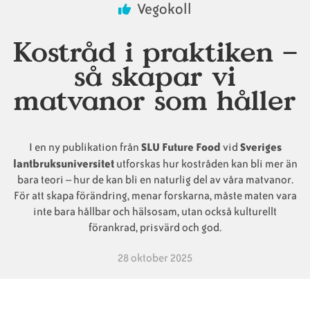
Vegokoll
Animaliska
Veganska
Vanliga
Kostråd i praktiken –
ingredienser
konsumentlistor
frågor
så skapar vi
matvanor som håller
Veganska
Veganska
I en ny publikation från
SLU Future Food
vid
Sveriges
substitut
certifieringar
lantbruksuniversitet
utforskas hur kostråden kan bli mer än
bara teori – hur de kan bli en naturlig del av våra matvanor.
För att skapa förändring, menar forskarna, måste maten vara
inte bara hållbar och hälsosam, utan också kulturellt
förankrad, prisvärd och god.
28 oktober 2025