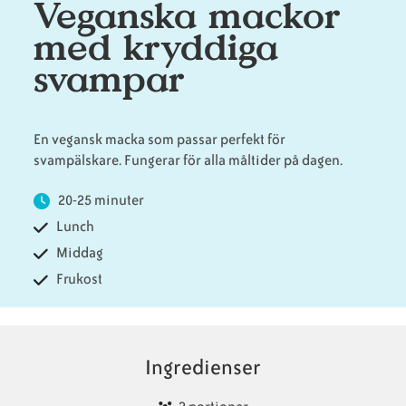
Veganska mackor
med kryddiga
Animaliska
Veganska
Vanliga
svampar
ingredienser
konsumentlistor
frågor
En vegansk macka som passar perfekt för
svampälskare. Fungerar för alla måltider på dagen.
Veganska
Veganska
substitut
certifieringar
20-25 minuter
Lunch
Middag
Frukost
Ingredienser