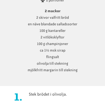
2 portioner
2 mackor
2 skivor valfritt bröd
en näve blandade salladssorter
100 g kantareller
2 vitlöksklyftor
100 g champinjoner
ca 1½ msk sirap
flingsalt
olivolja till stekning
mjölkfritt margarin till stekning
Stek brödet i olivolja.