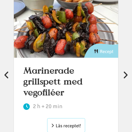
Recept
Marinerade
grillspett med
vegofiléer
2 h + 20 min
Läs receptet!