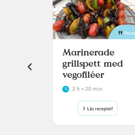
Recept
Rece
Marinerade
s
grillspett med
vegofiléer
2 h + 20 min
tet!
Läs receptet!