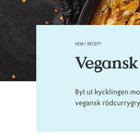
HEM
/
RECEPT
Länkstig
Vegansk
Byt ut kycklingen mo
vegansk rödcurrygr