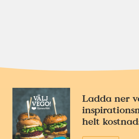
Ladda ner v
inspirations
helt kostnads