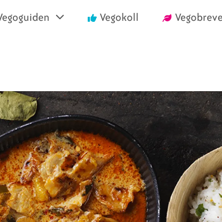
Vegoguiden
Vegokoll
Vegobreve
einrika recept
Vegansk mat i air
välja vego
Handla vego
nska konsumentlistor
Vanliga frågor
nska certifieringar