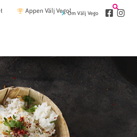
Tetriärme
t
Appen Välj Vego!
Sociala
Om Välj Vego
medier
Sidhuvud
fryer