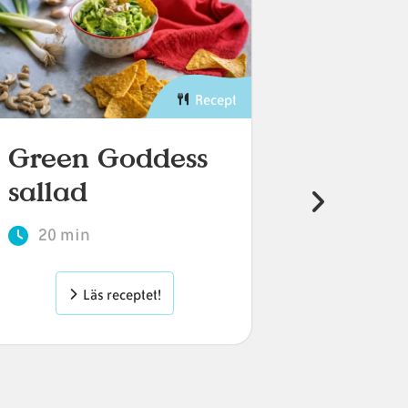
Recept
Green Goddess
Krämi
sallad
bönbo
20 min
30 min
Läs receptet!
L