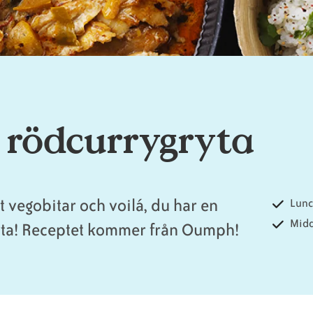
 rödcurrygryta
t vegobitar och voilá, du har en
Lun
Mid
yta! Receptet kommer från Oumph!