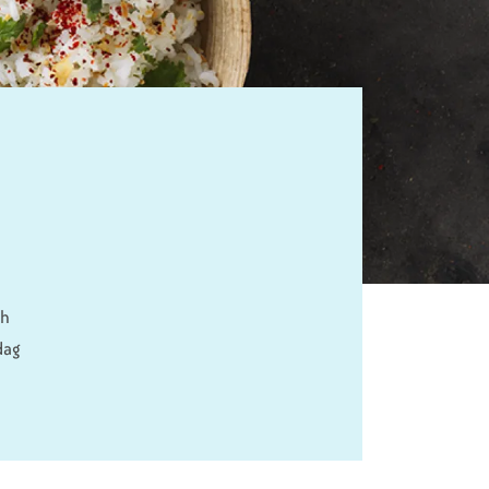
ch
dag