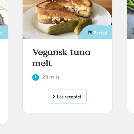
pt
Recept
Vegansk tuna
melt
20 min
Läs receptet!