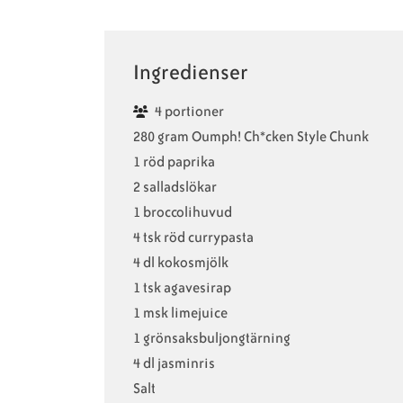
Ingredienser
4 portioner
280 gram Oumph! Ch*cken Style Chunk
1 röd paprika
2 salladslökar
1 broccolihuvud
4 tsk röd currypasta
4 dl kokosmjölk
1 tsk agavesirap
1 msk limejuice
1 grönsaksbuljongtärning
4 dl jasminris
Salt