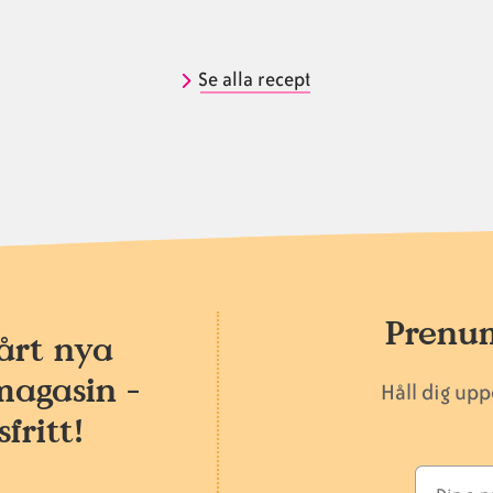
Se alla recept
Prenum
årt nya
magasin -
Håll dig up
fritt!