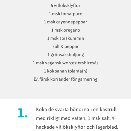
6 vitlöksklyftor
1 msk tomatpuré
1 msk cayennepeppar
1 msk oregano
1 msk spiskummin
salt & peppar
1 grönsaksbuljong
1 msk vegansk worcestershiresås
1 kokbanan (plantain)
Ev. färsk koriander för garnering
Koka de svarta bönorna i en kastrull
med rikligt med vatten, 1 msk salt, 4
hackade vitlöksklyftor och lagerblad.