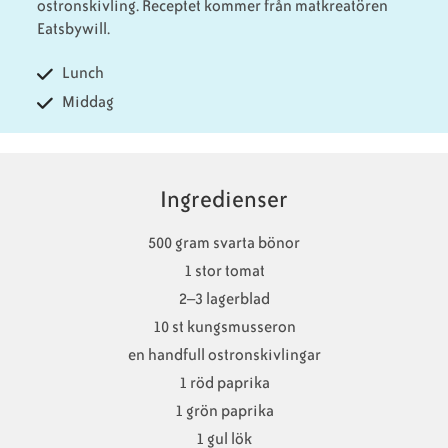
ostronskivling. Receptet kommer från matkreatören
Eatsbywill.
Lunch
Middag
Ingredienser
500 gram svarta bönor
1 stor tomat
2–3 lagerblad
10 st kungsmusseron
en handfull ostronskivlingar
1 röd paprika
1 grön paprika
1 gul lök