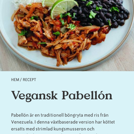
Animaliska
Veganska
Vanliga
ingredienser
konsumentlistor
frågor
Veganska
Veganska
substitut
certifieringar
HEM
/
RECEPT
Länkstig
Vegansk Pabellón
Pabellón är en traditionell böngryta med ris från
Venezuela. I denna växtbaserade version har köttet
ersatts med strimlad kungsmusseron och