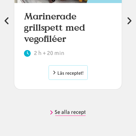
Marinerade
grillspett med
vegofiléer
2 h + 20 min
Läs receptet!
Se alla recept