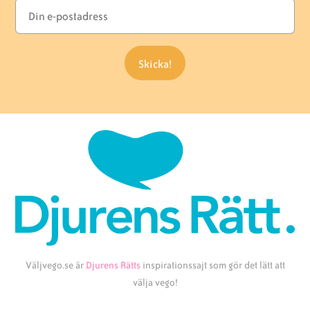
Väljvego.se är
Djurens Rätts
inspirationssajt som gör det lätt att
välja vego!