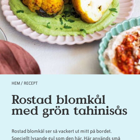
Animaliska
Veganska
Vanliga
ingredienser
konsumentlistor
frågor
Veganska
Veganska
substitut
certifieringar
HEM
/
RECEPT
Länkstig
Rostad blomkål
med grön tahinisås
Rostad blomkål ser så vackert ut mitt på bordet.
Speciellt lysande gul som den här. Här används små