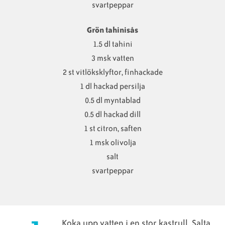
svartpeppar
Grön tahinisås
1.5 dl tahini
3 msk vatten
2 st vitlöksklyftor, finhackade
1 dl hackad persilja
0.5 dl myntablad
0.5 dl hackad dill
1 st citron, saften
1 msk olivolja
salt
svartpeppar
Koka upp vatten i en stor kastrull. Salta