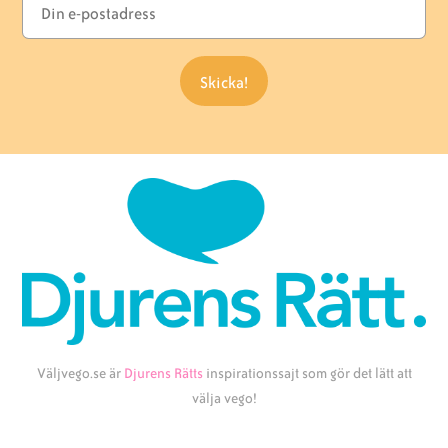
Väljvego.se är
Djurens Rätts
inspirationssajt som gör det lätt att
välja vego!