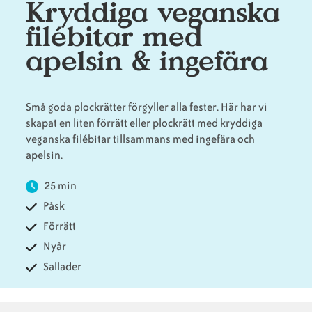
Kryddiga veganska
filébitar med
Animaliska
Veganska
Vanliga
apelsin & ingefära
ingredienser
konsumentlistor
frågor
Små goda plockrätter förgyller alla fester. Här har vi
skapat en liten förrätt eller plockrätt med kryddiga
Veganska
Veganska
veganska filébitar tillsammans med ingefära och
substitut
certifieringar
apelsin.
25 min
Påsk
Förrätt
Nyår
Sallader