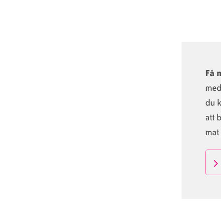
Få 
med 
du k
att 
mat 