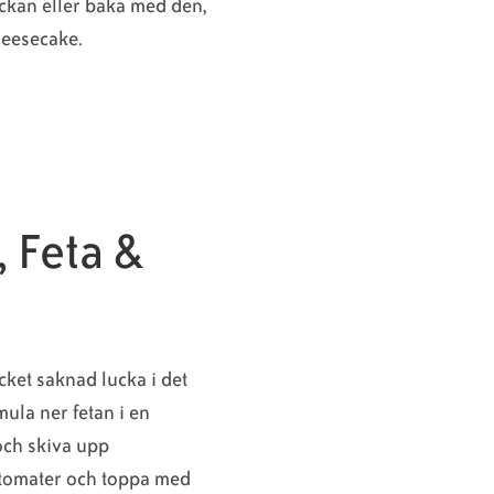
ackan eller baka med den,
cheesecake.
 Feta &
cket saknad lucka i det
ula ner fetan i en
 och skiva upp
tomater och toppa med