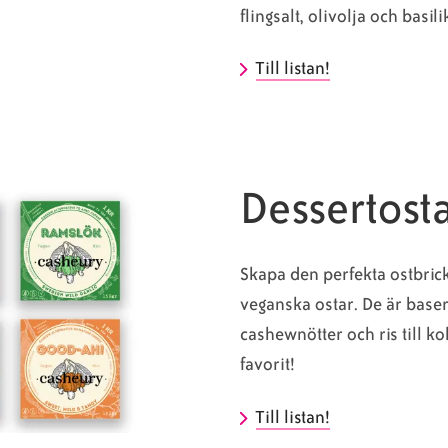
flingsalt, olivolja och basi
Till listan!
Dessertost
Skapa den perfekta ostbri
veganska ostar. De är baser
cashewnötter och ris till ko
favorit!
Till listan!