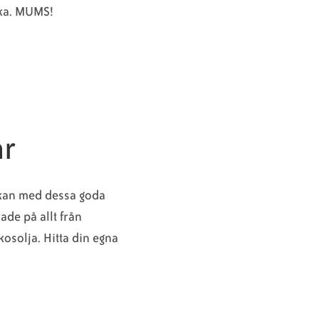
lika. MUMS!
ar
ckan med dessa goda
ade på allt från
kosolja. Hitta din egna