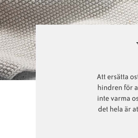
Att ersätta o
hindren för a
inte varma o
det hela är a