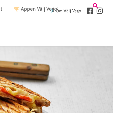
Tetriärme
t
Appen Välj Vego!
Sociala
Om Välj Vego
medier
Sidhuvud
fryer