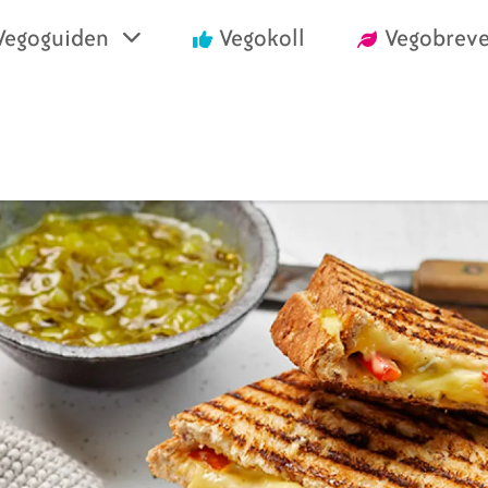
Vegoguiden
Vegokoll
Vegobreve
einrika recept
Vegansk mat i air
välja vego
Handla vego
nska konsumentlistor
Vanliga frågor
nska certifieringar