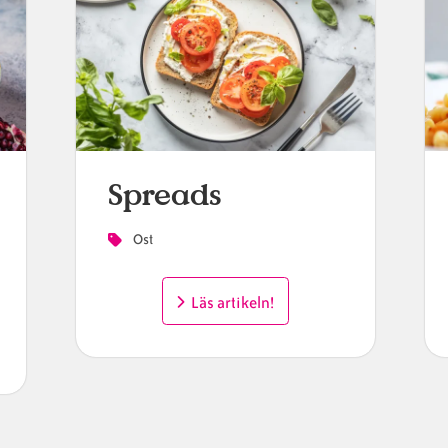
Spreads
Ost
Läs artikeln!