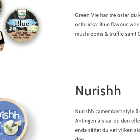
Green Vie har tre ostar du 
ostbricka: Blue flavour whe
mushrooms & truffle samt 
Nurishh
Nurishh camembert style är 
Antingen älskar du den elle
enda sättet du vet vilken si
den.