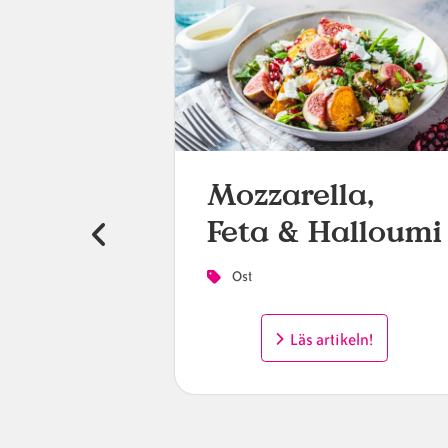
 du en
Mozzarella,
Feta & Halloumi
!
Ost
Läs artikeln!
ganiseraImponera
eln!