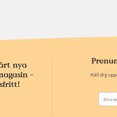
Prenum
årt nya
magasin -
Håll dig up
fritt!