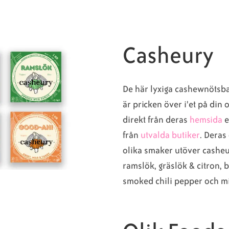
Casheury
De här lyxiga cashewnötsb
är pricken över i'et på din 
direkt från deras
hemsida
e
från
utvalda butiker
. Deras
olika smaker utöver cashe
ramslök, gräslök & citron, 
smoked chili pepper och m