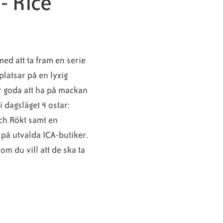
- Rice
med att ta fram en serie
latsar på en lyxig
r goda att ha på mackan
 i dagsläget 4 ostar:
ch Rökt samt en
 på utvalda ICA-butiker.
 om du vill att de ska ta