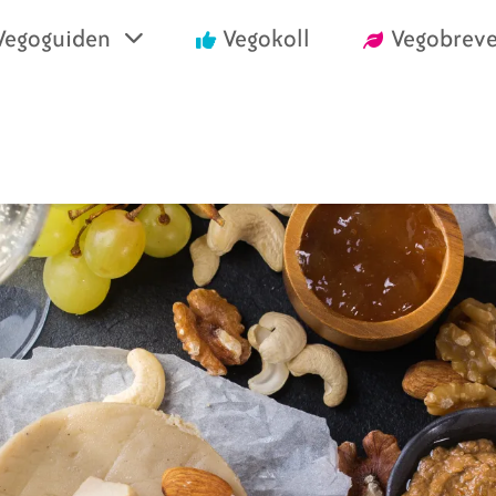
Vegoguiden
Vegokoll
Vegobreve
einrika recept
Vegansk mat i air
välja vego
Handla vego
nska konsumentlistor
Vanliga frågor
nska certifieringar