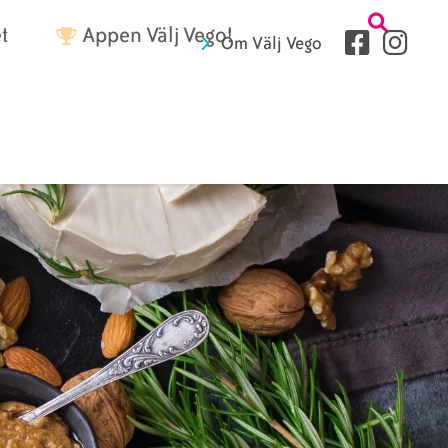
Tetriärme
t
Appen Välj Vego!
Sociala
Om Välj Vego
medier
Sidhuvud
fryer