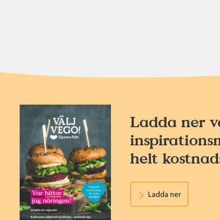
Ladda ner v
inspirations
helt kostnads
Ladda ner