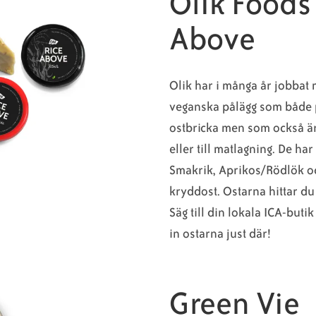
Olik Foods 
Above
Olik har i många år jobbat 
veganska pålägg som både p
ostbricka men som också ä
eller till matlagning. De har
Smakrik, Aprikos/Rödlök o
kryddost. Ostarna hittar du
Säg till din lokala ICA-butik
in ostarna just där!
Green Vie