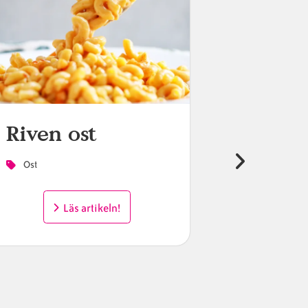
Riven ost
Hårdo
Ost
Ost
Läs artikeln!
L