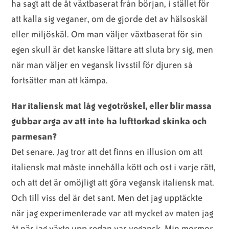
ha sagt att de åt växtbaserat från början, i stället för
att kalla sig veganer, om de gjorde det av hälsoskäl
eller miljöskäl. Om man väljer växtbaserat för sin
egen skull är det kanske lättare att sluta bry sig, men
när man väljer en vegansk livsstil för djuren så
fortsätter man att kämpa.
Har italiensk mat låg vegotröskel, eller blir massa
gubbar arga av att inte ha lufttorkad skinka och
parmesan?
Det senare. Jag tror att det finns en illusion om att
italiensk mat måste innehålla kött och ost i varje rätt,
och att det är omöjligt att göra vegansk italiensk mat.
Och till viss del är det sant. Men det jag upptäckte
när jag experimenterade var att mycket av maten jag
åt när jag växte upp redan var vegansk. Min mormor