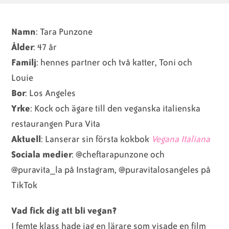
Namn
: Tara Punzone
Ålder
: 47 år
Familj
: hennes partner och två katter, Toni och
Louie
Bor
: Los Angeles
Yrke
: Kock och ägare till den veganska italienska
restaurangen Pura Vita
Aktuell
: Lanserar sin första kokbok
Vegana Italiana
Sociala medier
: @cheftarapunzone och
@puravita_la på Instagram, @puravitalosangeles på
TikTok
Vad fick dig att bli vegan?
I femte klass hade jag en lärare som visade en film