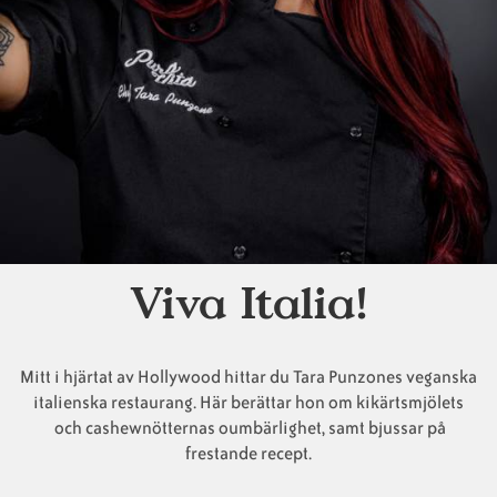
Animaliska
Veganska
Vanliga
ingredienser
konsumentlistor
frågor
Veganska
Veganska
substitut
certifieringar
Viva Italia!
Mitt i hjärtat av Hollywood hittar du Tara Punzones veganska
italienska restaurang. Här berättar hon om kikärtsmjölets
och cashewnötternas oumbärlighet, samt bjussar på
frestande recept.