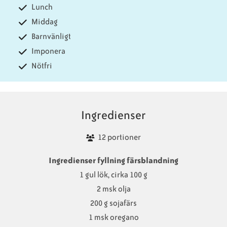
Lunch
Middag
Barnvänligt
Imponera
Nötfri
Ingredienser
12 portioner
Ingredienser fyllning färsblandning
1 gul lök, cirka 100 g
2 msk olja
200 g sojafärs
1 msk oregano