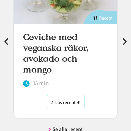
Recept
Ceviche med
veganska räkor,
avokado och
mango
15 min
Läs receptet!
Se alla recept