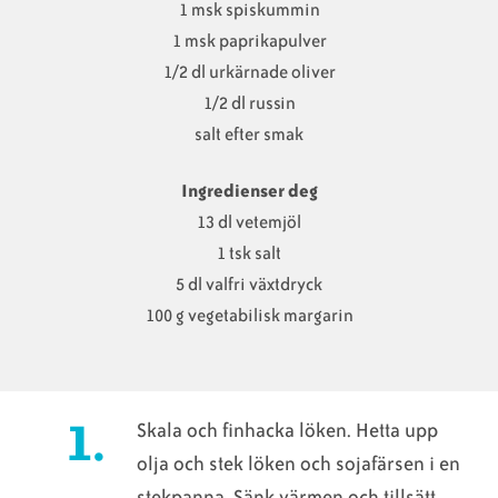
1 msk spiskummin
1 msk paprikapulver
1/2 dl urkärnade oliver
1/2 dl russin
salt efter smak
Ingredienser deg
13 dl vetemjöl
1 tsk salt
5 dl valfri växtdryck
100 g vegetabilisk margarin
Skala och finhacka löken. Hetta upp
olja och stek löken och sojafärsen i en
stekpanna. Sänk värmen och tillsätt