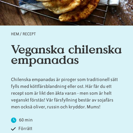
Animaliska
Veganska
Vanliga
ingredienser
konsumentlistor
frågor
HEM
/
RECEPT
Länkstig
Veganska chilenska
empanadas
Veganska
Veganska
substitut
certifieringar
Chilenska empanadas är piroger som traditionell sätt
fylls med köttfärsblandning eller ost. Här får du ett
recept som är likt den äkta varan - men som är helt
veganskt förstås! Vår färsfyllning består av sojafärs
men också oliver, russin och kryddor. Mums!
60 min
Förrätt