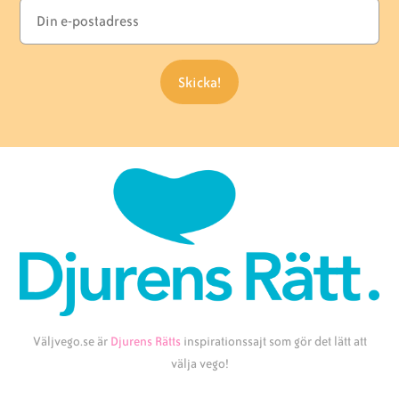
Väljvego.se är
Djurens Rätts
inspirationssajt som gör det lätt att
välja vego!