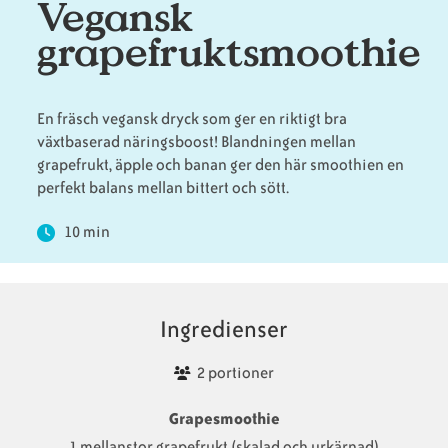
Vegansk
grapefruktsmoothie
Animaliska
Veganska
Vanliga
ingredienser
konsumentlistor
frågor
En fräsch vegansk dryck som ger en riktigt bra
växtbaserad näringsboost! Blandningen mellan
grapefrukt, äpple och banan ger den här smoothien en
Veganska
Veganska
perfekt balans mellan bittert och sött.
substitut
certifieringar
10 min
Ingredienser
2 portioner
Grapesmoothie
1 mellanstor grapefrukt (skalad och urkärnad)