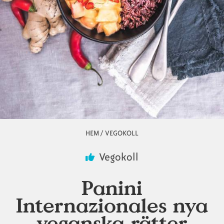
Animaliska
Veganska
Vanliga
ingredienser
konsumentlistor
frågor
Veganska
Veganska
substitut
certifieringar
HEM
/
VEGOKOLL
Länkstig
Vegokoll
Panini
Internazionales nya
veganska rätter