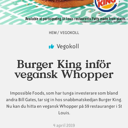
Animaliska
Veganska
Vanliga
ingredienser
konsumentlistor
frågor
HEM
/
VEGOKOLL
Länkstig
Vegokoll
Veganska
Veganska
Burger King inför
substitut
certifieringar
vegansk Whopper
Impossible Foods, som har tunga investerare som bland
andra Bill Gates, tar sig in hos snabbmatskedjan Burger King.
Nu kan du hitta en vegansk Whopper på 59 restauranger i St
Louis.
4 april 2019