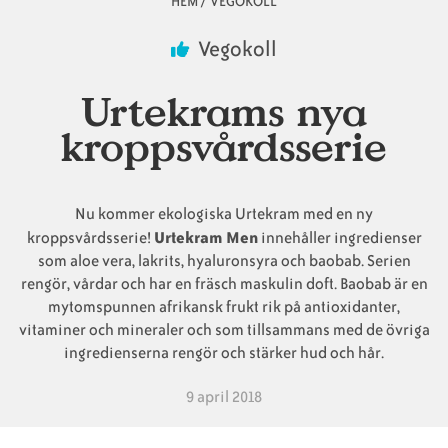
HEM
/
VEGOKOLL
Länkstig
Animaliska
Veganska
Vanliga
Vegokoll
ingredienser
konsumentlistor
frågor
Urtekrams nya
kroppsvårdsserie
Veganska
Veganska
Nu kommer ekologiska Urtekram med en ny
substitut
certifieringar
kroppsvårdsserie!
Urtekram Men
innehåller ingredienser
som aloe vera, lakrits, hyaluronsyra och baobab. Serien
rengör, vårdar och har en fräsch maskulin doft. Baobab är en
mytomspunnen afrikansk frukt rik på antioxidanter,
vitaminer och mineraler och som tillsammans med de övriga
ingredienserna rengör och stärker hud och hår.
9 april 2018