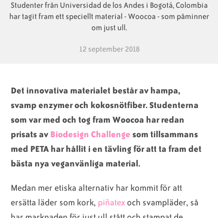
Studenter från Universidad de los Andes i Bogotá, Colombia
har tagit fram ett speciellt material - Woocoa - som påminner
Animaliska
Veganska
Vanliga
om just ull.
ingredienser
konsumentlistor
frågor
12 september 2018
Veganska
Veganska
Det innovativa materialet består av hampa,
svamp enzymer och kokosnötfiber. Studenterna
substitut
certifieringar
som var med och tog fram Woocoa har redan
prisats av
Biodesign Challenge
som tillsammans
med PETA har hållit i en tävling för att ta fram det
bästa nya veganvänliga material.
Medan mer etiska alternativ har kommit för att
ersätta läder som kork,
piñatex
och svampläder, så
har marknaden för just ull stått och stampat de