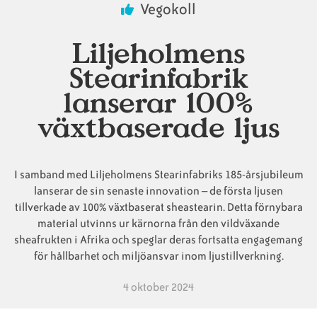
Vegokoll
Animaliska
Veganska
Vanliga
Liljeholmens
ingredienser
konsumentlistor
frågor
Stearinfabrik
lanserar 100%
växtbaserade ljus
Veganska
Veganska
substitut
certifieringar
I samband med Liljeholmens Stearinfabriks 185-årsjubileum
lanserar de sin senaste innovation – de första ljusen
tillverkade av 100% växtbaserat sheastearin. Detta förnybara
material utvinns ur kärnorna från den vildväxande
sheafrukten i Afrika och speglar deras fortsatta engagemang
för hållbarhet och miljöansvar inom ljustillverkning.
4 oktober 2024