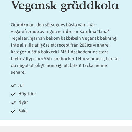
Vegansk gräddkola
Animaliska
Veganska
Vanliga
ingredienser
konsumentlistor
frågor
Gräddkolan: den sötsugnes bästa vän - här
veganifierade av ingen mindre än Karolina "Lina"
Tegelaar, hjärnan bakom bakbibeln Vegansk bakning.
Inte alls illa att göra ett recept från 2020:s vinnare i
kategorin Söta bakverk i Måltidsakademins stora
Veganska
Veganska
tävling (typ som SM i kokböcker!) Hursomhelst, här får
substitut
certifieringar
du något otroligt mumsigt att bita i! Tacka henne
senare!
Jul
Högtider
Nyår
Baka