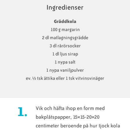
Ingredienser
Gräddkola
100 g margarin
2 dl matlagningsgrädde
3 dl rårörsocker
1 dl ljus sirap
1 nypa salt
1 nypa vaniljpulver
ev. ½ tsk ättika eller 1 tsk vitvinsvinäger
Vik och häfta ihop en form med
bakplåtspapper, 15×15-20×20
centimeter beroende på hur tjock kola