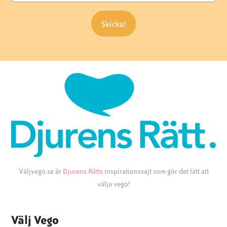
Väljvego.se är
Djurens Rätts
inspirationssajt som gör det lätt att
välja vego!
Välj Vego