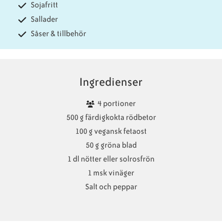
Sojafritt
Sallader
Såser & tillbehör
Ingredienser
4 portioner
500 g färdigkokta rödbetor
100 g vegansk fetaost
50 g gröna blad
1 dl nötter eller solrosfrön
1 msk vinäger
Salt och peppar