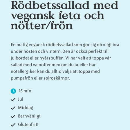
Rödbetssallad med
vegansk feta och
Animaliska
Veganska
Vanliga
nötter/frön
ingredienser
konsumentlistor
frågor
En matig vegansk rödbetssallad som gör sig otroligt bra
under hösten och vintern. Den är också perfekt till
Veganska
Veganska
julbordet eller nyårsbuffén. Vi har valt att toppa vår
substitut
certifieringar
sallad med valnötter men om du är eller har
nötallergiker kan du alltid välja att toppa med
pumpafrön eller solroskärnor.
15 min
Jul
Middag
Barnvänligt
Glutenfritt