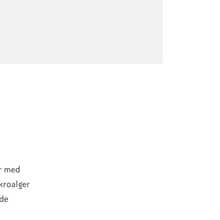
r med
kroalger
ade