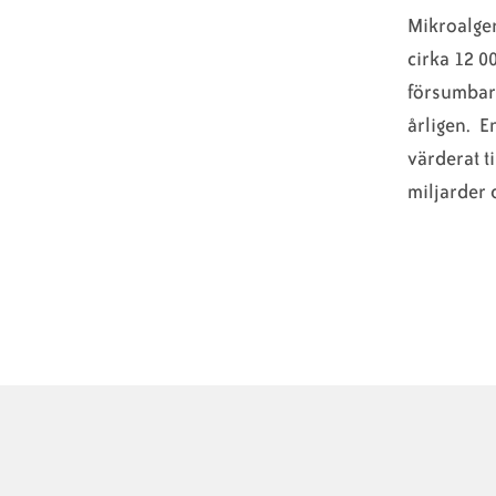
Mikroalger
cirka 12 0
försumbara
årligen. E
värderat t
miljarder d