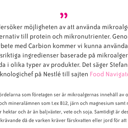
ersöker möjligheten av att använda mikroal
ternativ till protein och mikronutrienter. Gen
bete med Carbion kommer vi kunna använda
sriktiga ingredienser baserade på mikroalger 
a i olika typer av produkter. Det säger Stefan 
knologichef på Nestlé till sajten
Food Navigato
ördelarna som företagen ser är mikroalgernas innehåll av o
 och mineralämnen som t.ex B12, järn och magnesium samt
r hektar och år än baljväxter, vete och soja. Samtidigt är de
skrävande då de varken kräver färskvatten eller jord för att