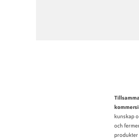
Tillsamma
kommersia
kunskap o
och ferme
produkter