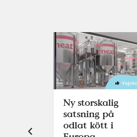
Vegokoll
Vegoko
p
Ny storskalig
satsning på
rade
odlat kött i
ner
Europa