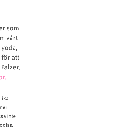
ger som
om vårt
 goda,
för att
Palzer,
r.
lika
 mer
ssa inte
 odlas.