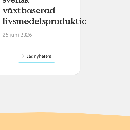
16 april 20
växtbaserad
livsmedelsproduktion
L
25 juni 2026
Läs nyheten!