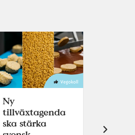
r
Vegokoll
Ny
Svens
tillväxtagenda
ska er
ska stärka
mjölk
svensk