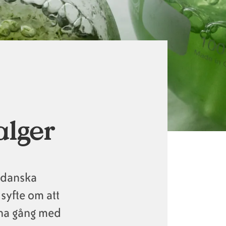
alger
n danska
 syfte om att
nna gång med