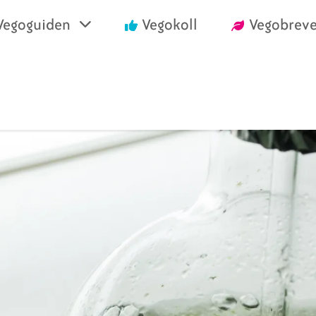
Vegoguiden
Vegokoll
Vegobreve
einrika recept
Vegansk mat i air
välja vego
Handla vego
nska konsumentlistor
Vanliga frågor
nska certifieringar