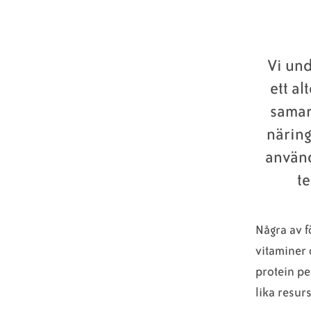
Vi und
ett al
samar
näring
använd
te
Några av f
vitaminer
protein pe
lika resur