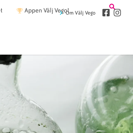
Tetriärme
t
Appen Välj Vego!
Sociala
Om Välj Vego
medier
Sidhuvud
fryer