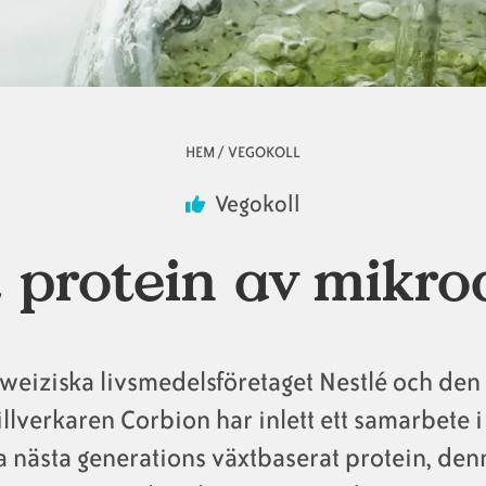
HEM
/
VEGOKOLL
Vegokoll
 protein av mikro
weiziska livsmedelsföretaget Nestlé och de
llverkaren Corbion har inlett ett samarbete i
 nästa generations växtbaserat protein, de