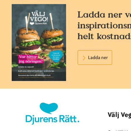
Ladda ner v
inspirations
helt kostnads
Ladda ner
Välj Ve