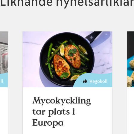
Liknande nyhetsartikla
ll
Vegokoll
Mycokyckling
tar plats i
Europa