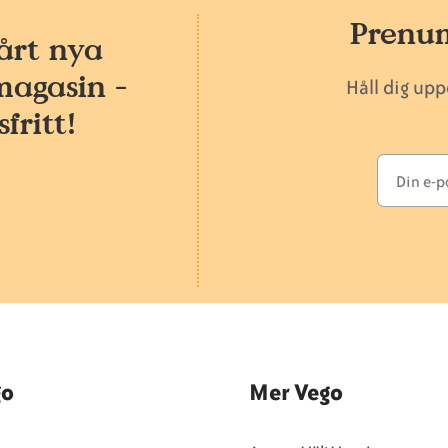
Prenum
årt nya
magasin -
Håll dig up
fritt!
go
Mer Vego