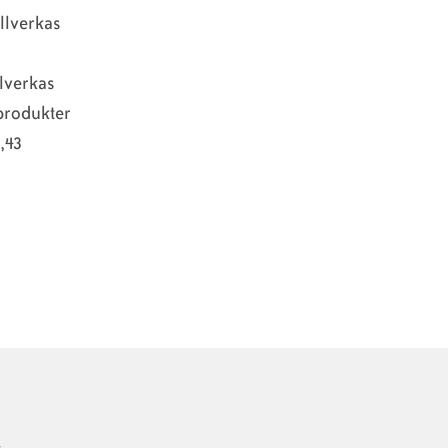
illverkas
llverkas
gprodukter
3,43