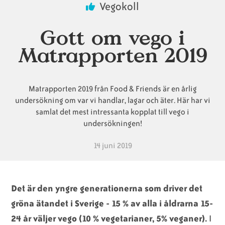
Vegokoll
Animaliska
Veganska
Vanliga
Gott om vego i
ingredienser
konsumentlistor
frågor
Matrapporten 2019
Matrapporten 2019 från Food & Friends är en årlig
Veganska
Veganska
undersökning om var vi handlar, lagar och äter. Här har vi
substitut
certifieringar
samlat det mest intressanta kopplat till vego i
undersökningen!
14 juni 2019
Det är den yngre generationerna som driver det
gröna ätandet i Sverige - 15 % av alla i åldrarna 15-
24 år väljer vego (10 % vegetarianer, 5% veganer).
I