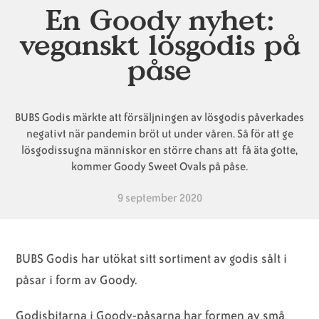
En Goody nyhet:
veganskt lösgodis på
Animaliska
Veganska
Vanliga
påse
ingredienser
konsumentlistor
frågor
BUBS Godis märkte att försäljningen av lösgodis påverkades
Veganska
Veganska
negativt när pandemin bröt ut under våren. Så för att ge
lösgodissugna människor en större chans att få äta gotte,
substitut
certifieringar
kommer Goody Sweet Ovals på påse.
9 september 2020
BUBS Godis har utökat sitt sortiment av godis sålt i
påsar i form av Goody.
Godisbitarna i Goody-påsarna har formen av små