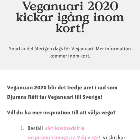
Veganuari 2020
kickar igång inom
Animaliska
Veganska
Vanliga
kort!
ingredienser
konsumentlistor
frågor
Snart är det återigen dags för Veganuari! Mer information
kommer inom kort.
Veganska
Veganska
substitut
certifieringar
Veganuari 2020 blir det tredje året i rad som
Djurens Rätt tar Veganuari till Sverige!
Vill du ha mer inspiration till att välja vego?
Beställ
vårt kostnadsfria
inspirationsmagasin Välj vego!
, vi skickar