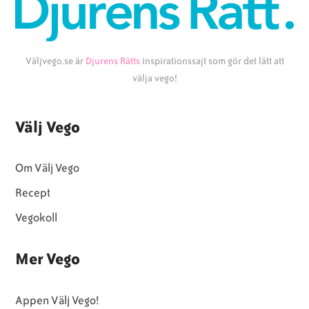
Väljvego.se är
Djurens Rätts
inspirationssajt som gör det lätt att
välja vego!
Välj Vego
Om Välj Vego
Recept
Vegokoll
Mer Vego
Appen Välj Vego!