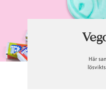
Vega
Här sam
lösvikt