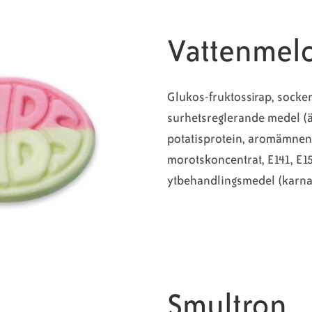
Vattenmel
Glukos-fruktossirap, socker
surhetsreglerande medel (ä
potatisprotein, aromämnen
morotskoncentrat, E141, E15
ytbehandlingsmedel (karna
Smultron