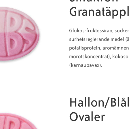
Granatäppl
Glukos-fruktossirap, socker
surhetsreglerande medel (ä
potatisprotein, aromämnen
morotskoncentrat), kokoso
(karnaubavax).
Hallon/Blå
Ovaler