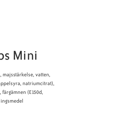
bs Mini
, majsstärkelse, vatten,
ppelsyra, natriumcitrat),
, färgämnen (E150d,
dlingsmedel