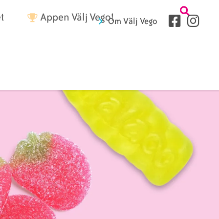
Tetriärme
t
Appen Välj Vego!
Sociala
Om Välj Vego
medier
Sidhuvud
fryer