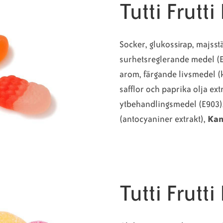
Tutti Frutti
Socker, glukossirap, majsst
surhetsreglerande medel (E2
arom, färgande livsmedel (k
safflor och paprika olja extr
ytbehandlingsmedel (E903)
(antocyaniner extrakt),
Kan
Tutti Frutti