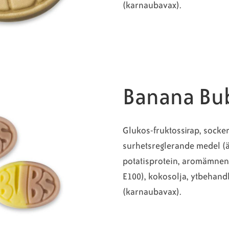
(karnaubavax).
Banana Bu
Glukos-fruktossirap, socker
surhetsreglerande medel (ä
potatisprotein, aromämnen
E100), kokosolja, ytbehan
(karnaubavax).