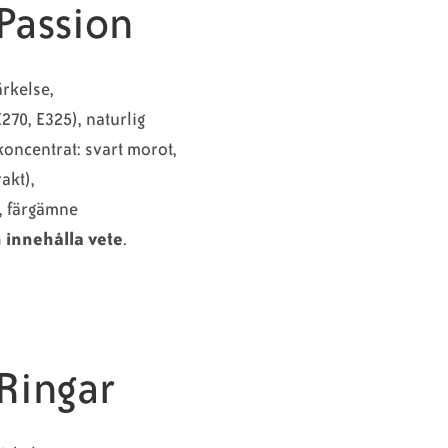
 Passion
ärkelse,
70, E325), naturlig
oncentrat: svart morot,
akt),
, färgämne
 innehålla vete
.
 Ringar