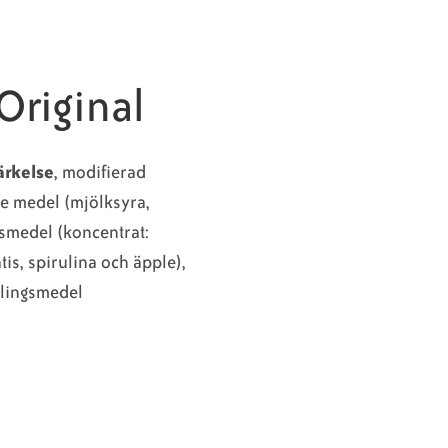
 Original
ärkelse
, modifierad
de medel (mjölksyra,
vsmedel (koncentrat:
tis, spirulina och äpple),
dlingsmedel