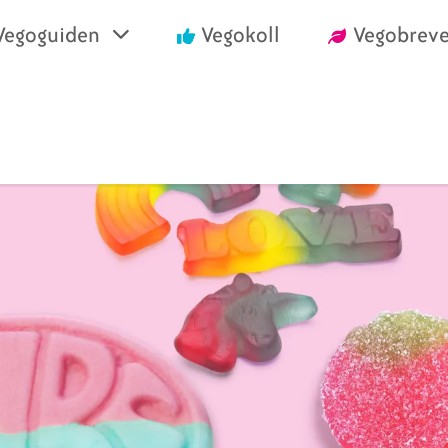
Vegoguiden
Vegokoll
Vegobreve
einrika recept
Vegansk mat i air
välja vego
Handla vego
nska konsumentlistor
Vanliga frågor
nska certifieringar