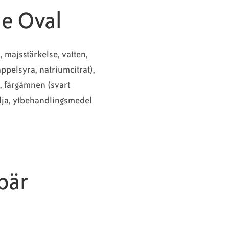
e Oval
, majsstärkelse, vatten,
ppelsyra, natriumcitrat),
, färgämnen (svart
lja, ytbehandlingsmedel
bär