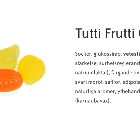
Tutti Frutti
Socker, glukossirap,
vetest
stärkelse, surhetsregleran
natriumlaktat), färgande li
svart morot, safflor, sötpota
naturliga aromer, ytbehan
(karnaubavax).