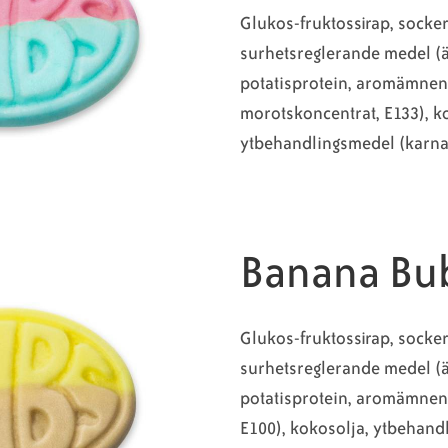
Glukos-fruktossirap, socker
surhetsreglerande medel (ä
potatisprotein, aromämnen
morotskoncentrat, E133), k
ytbehandlingsmedel (karna
Banana Bu
Glukos-fruktossirap, socker
surhetsreglerande medel (ä
potatisprotein, aromämnen
E100), kokosolja, ytbehan