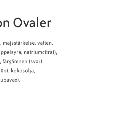
on Ovaler
, majsstärkelse, vatten,
ppelsyra, natriumcitrat),
, färgämnen (svart
0b), kokosolja,
ubavax).