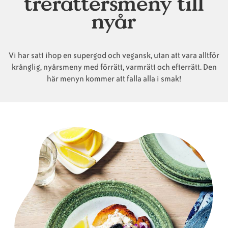
trerättersmeny till
nyår
Animaliska
Veganska
Vanliga
ingredienser
konsumentlistor
frågor
Vi har satt ihop en supergod och vegansk, utan att vara alltför
krånglig, nyårsmeny med förrätt, varmrätt och efterrätt. Den
här menyn kommer att falla alla i smak!
Veganska
Veganska
substitut
certifieringar