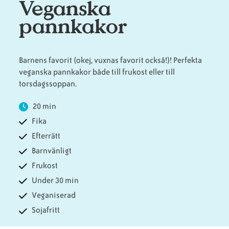
Veganska
pannkakor
Animaliska
Veganska
Vanliga
ingredienser
konsumentlistor
frågor
Barnens favorit (okej, vuxnas favorit också!)! Perfekta
veganska pannkakor både till frukost eller till
torsdagssoppan.
Veganska
Veganska
20 min
substitut
certifieringar
Fika
Efterrätt
Barnvänligt
Frukost
Under 30 min
Veganiserad
Sojafritt