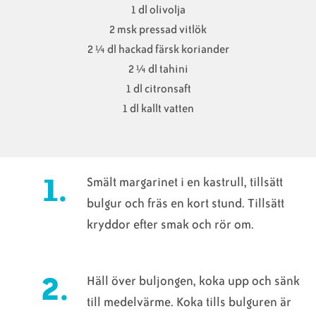
1 dl olivolja
2 msk pressad vitlök
2 ¼ dl hackad färsk koriander
2 ¼ dl tahini
1 dl citronsaft
1 dl kallt vatten
Smält margarinet i en kastrull, tillsätt
bulgur och fräs en kort stund. Tillsätt
kryddor efter smak och rör om.
Häll över buljongen, koka upp och sänk
till medelvärme. Koka tills bulguren är