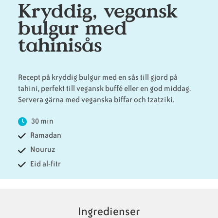
Kryddig, vegansk
bulgur med
Animaliska
Veganska
Vanliga
tahinisås
ingredienser
konsumentlistor
frågor
Recept på kryddig bulgur med en sås till gjord på
tahini, perfekt till vegansk buffé eller en god middag.
Veganska
Veganska
Servera gärna med veganska biffar och tzatziki.
substitut
certifieringar
30 min
Ramadan
Nouruz
Eid al-fitr
Ingredienser