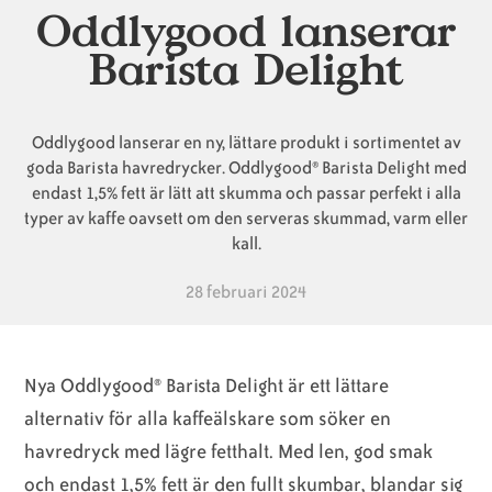
Oddlygood lanserar
Barista Delight
Animaliska
Veganska
Vanliga
ingredienser
konsumentlistor
frågor
Oddlygood lanserar en ny, lättare produkt i sortimentet av
goda Barista havredrycker. Oddlygood® Barista Delight med
endast 1,5% fett är lätt att skumma och passar perfekt i alla
Veganska
Veganska
typer av kaffe oavsett om den serveras skummad, varm eller
substitut
certifieringar
kall.
28 februari 2024
Nya Oddlygood® Barista Delight är ett lättare
alternativ för alla kaffeälskare som söker en
havredryck med lägre fetthalt. Med len, god smak
och endast 1,5% fett är den fullt skumbar, blandar sig