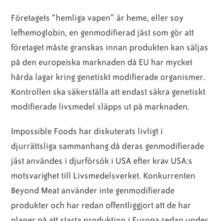
Företagets “hemliga vapen” är heme, eller soy
lefhemoglobin, en genmodifierad jäst som gör att
företaget måste granskas innan produkten kan säljas
på den europeiska marknaden då EU har mycket
hårda lagar kring genetiskt modifierade organismer.
Kontrollen ska säkerställa att endast säkra genetiskt
modifierade livsmedel släpps ut på marknaden.
Impossible Foods har diskuterats livligt i
djurrättsliga sammanhang då deras genmodifierade
jäst användes i djurförsök i USA efter krav USA:s
motsvarighet till Livsmedelsverket. Konkurrenten
Beyond Meat använder inte genmodifierade
produkter och har redan offentliggjort att de har
planer på att starta produktion i Europa redan under