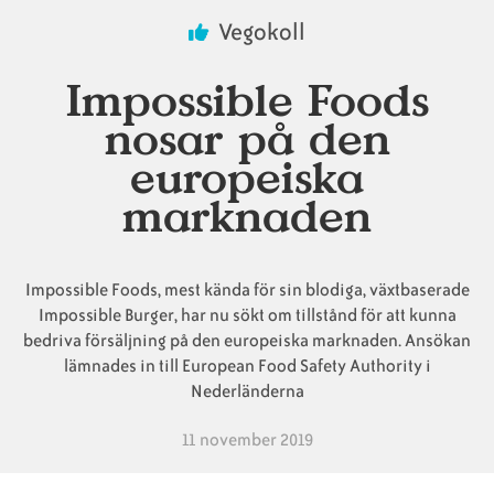
Länkstig
Vegokoll
Animaliska
Veganska
Vanliga
Impossible Foods
ingredienser
konsumentlistor
frågor
nosar på den
europeiska
marknaden
Veganska
Veganska
substitut
certifieringar
Impossible Foods, mest kända för sin blodiga, växtbaserade
Impossible Burger, har nu sökt om tillstånd för att kunna
bedriva försäljning på den europeiska marknaden. Ansökan
lämnades in till European Food Safety Authority i
Nederländerna
11 november 2019