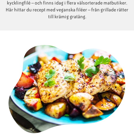
kycklingfilé – och finns idag i flera välsorterade matbutiker.
Här hittar du recept med veganska filéer – från grillade rätter
Animaliska
Veganska
Vanliga
till krämig gratäng.
ingredienser
konsumentlistor
frågor
Veganska
Veganska
substitut
certifieringar