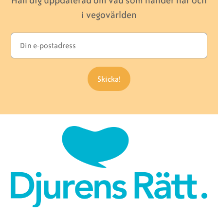
Håll dig uppdaterad om vad som händer här och
i vegovärlden