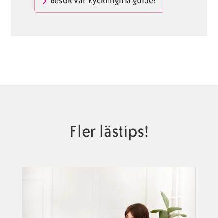
Besök vår kycklingfria guide!
Fler lästips!