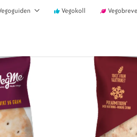
Vegoguiden
Vegokoll
Vegobreve
einrika recept
Vegansk mat i air
välja vego
Handla vego
nska konsumentlistor
Vanliga frågor
nska certifieringar