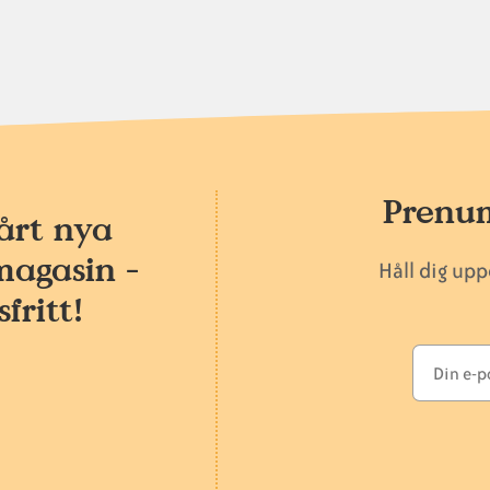
Prenum
årt nya
magasin -
Håll dig up
fritt!