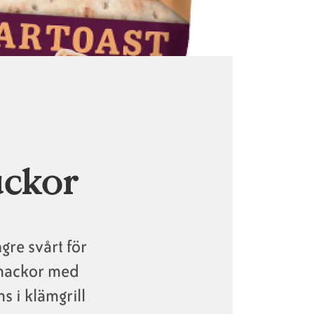
ackor
gre svårt för
 mackor med
 i klämgrill