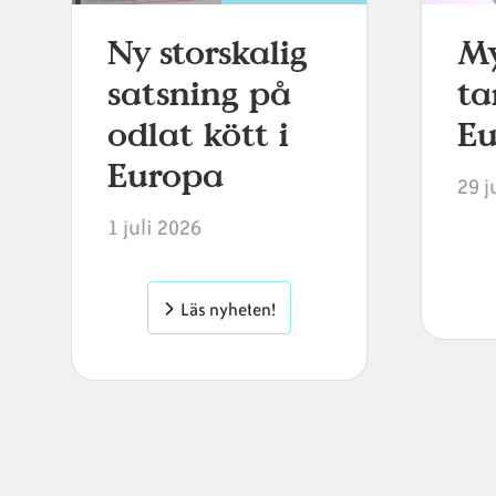
Ny storskalig
My
satsning på
ta
odlat kött i
E
Europa
29 j
1 juli 2026
Läs nyheten!