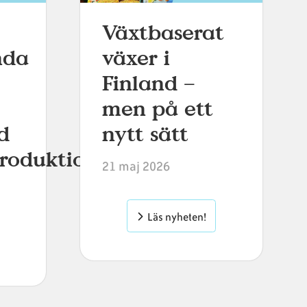
Växtbaserat
nda
växer i
Finland –
men på ett
d
nytt sätt
produktion
21 maj 2026
Läs nyheten!