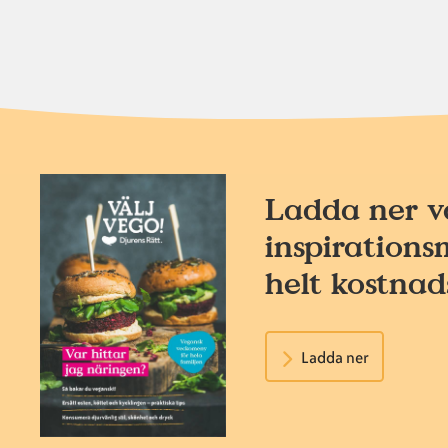
Ladda ner v
inspirations
helt kostnads
Ladda ner