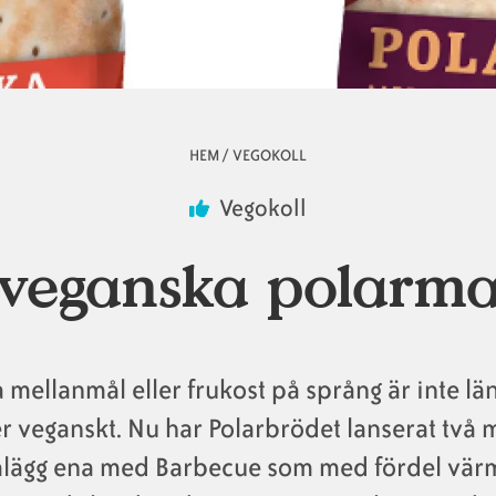
HEM
/
VEGOKOLL
Vegokoll
veganska polarm
a mellanmål eller frukost på språng är inte län
er veganskt. Nu har Polarbrödet lanserat två
lägg ena med Barbecue som med fördel värms