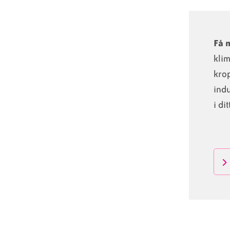
Få 
klim
krop
indu
i di