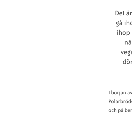
Det är
gå ih
ihop 
nå
veg
dör
I början a
Polarbröds
och på ben