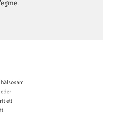
Vegme.
e hälsosam
leder
it ett
tt
.