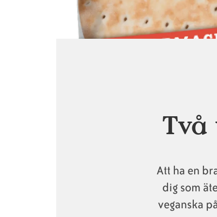
Länkstig
Två 
Att ha en br
dig som ät
veganska på