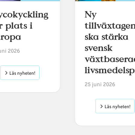
cokyckling
Ny
r plats i
tillväxtage
uropa
ska stärka
svensk
uni 2026
växtbasera
livsmedels
Läs nyheten!
25 juni 2026
Läs nyheten!