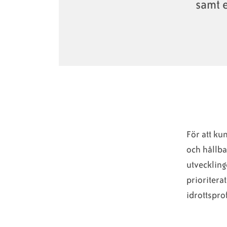
samt 
För att k
och hållba
utveckling
prioritera
idrottspro