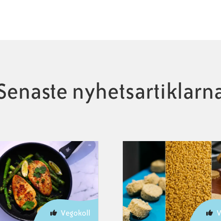
Senaste nyhetsartiklarn
Vegokoll
V