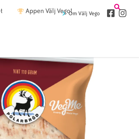
Tetriärme
t
Appen Välj Vego!
Sociala
Om Välj Vego
medier
Sidhuvud
fryer