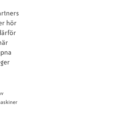
artners
er hör
därför
här
ppna
äger
av
maskiner