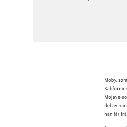
Moby, som 
Kalifornie
Mojave-sce
del av han
han får fr