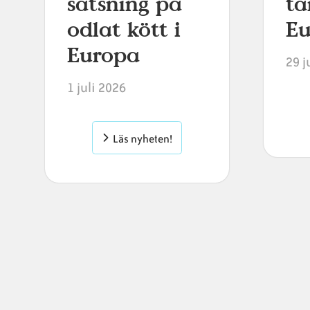
satsning på
ta
odlat kött i
E
Europa
29 j
1 juli 2026
Läs nyheten!