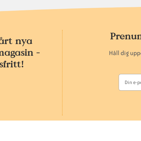
Prenum
årt nya
magasin -
Håll dig up
fritt!