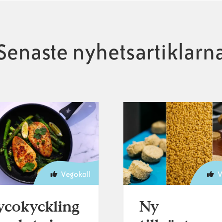
Senaste nyhetsartiklarn
Vegokoll
V
cokyckling
Ny