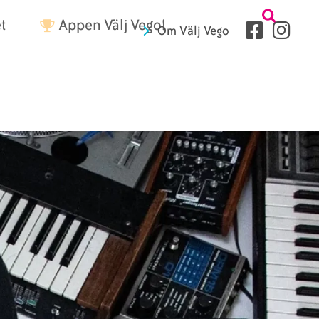
Tetriärme
t
Appen Välj Vego!
Sociala
Om Välj Vego
medier
Sidhuvud
fryer