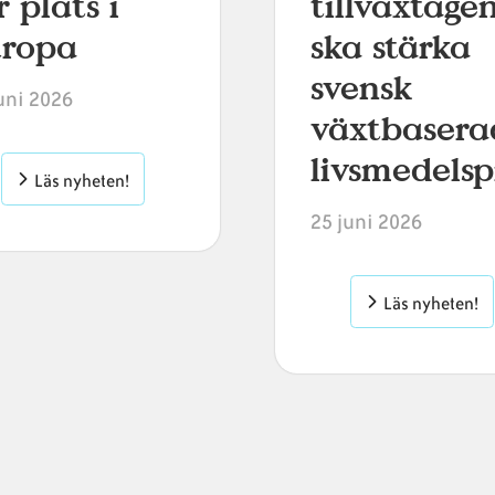
r plats i
tillväxtage
uropa
ska stärka
svensk
uni 2026
växtbasera
livsmedels
Läs nyheten!
25 juni 2026
Läs nyheten!