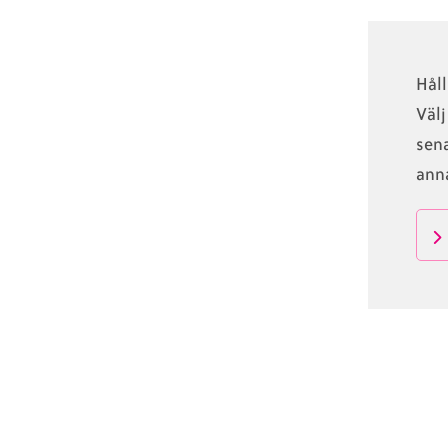
Hål
Väl
sena
anna