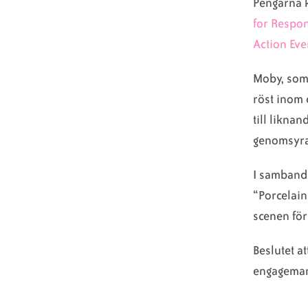
Pengarna k
for Respo
Action Ev
Moby, som 
röst inom 
till likna
genomsyrar
I samband
“Porcelain
scenen för
Beslutet at
engagemang