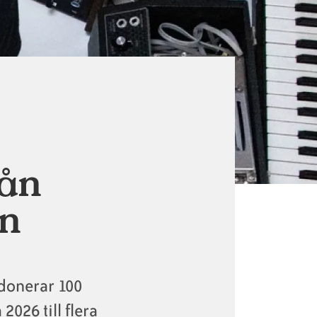
rån
en
 donerar 100
2026 till flera