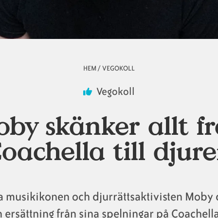
HEM
/
VEGOKOLL
Vegokoll
by skänker allt f
oachella till djur
a musikikonen och djurrättsaktivisten Moby
 ersättning från sina spelningar på Coachella 