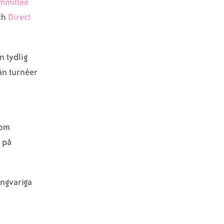
mmittee
ch
Direct
n tydlig
rån turnéer
som
k på
ångvariga