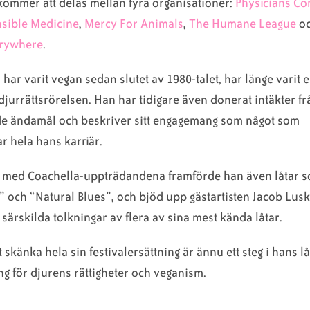
ommer att delas mellan fyra organisationer:
Physicians Co
nsible Medicine
,
Mercy For Animals
,
The Humane League
o
erywhere
.
har varit vegan sedan slutet av 1980-talet, har länge varit e
djurrättsrörelsen. Han har tidigare även donerat intäkter f
nde ändamål och beskriver sitt engagemang som något som
 hela hans karriär.
 med Coachella-uppträdandena framförde han även låtar 
” och “Natural Blues”, och bjöd upp gästartisten Jacob Lus
 särskilda tolkningar av flera av sina mest kända låtar.
t skänka hela sin festivalersättning är ännu ett steg i hans l
 för djurens rättigheter och veganism.