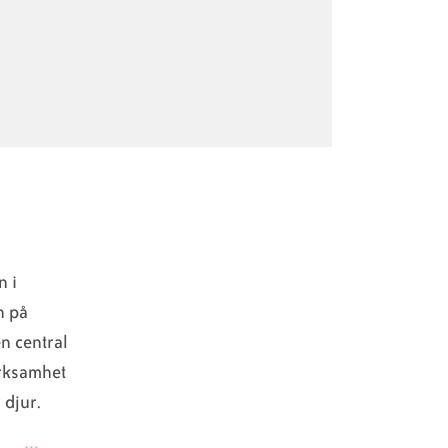
n i
n på
n central
ärksamhet
 djur.