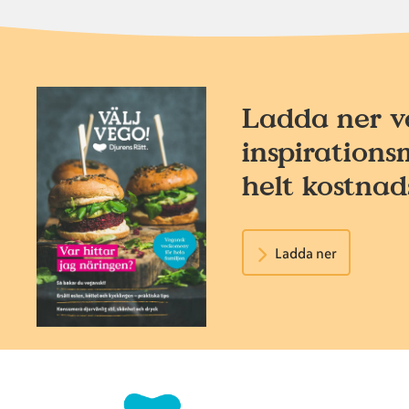
Ladda ner v
inspirations
helt kostnads
Ladda ner