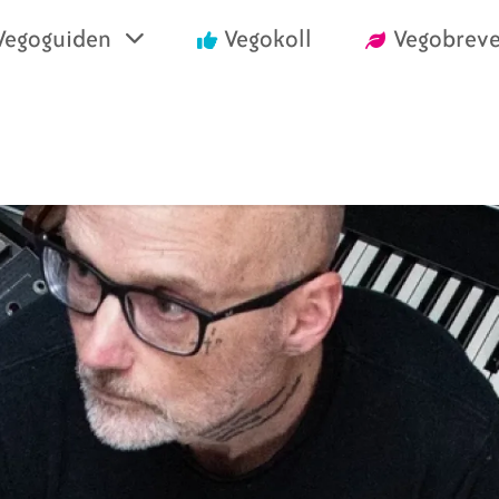
Vegoguiden
Vegokoll
Vegobreve
einrika recept
Vegansk mat i air
välja vego
Handla vego
nska konsumentlistor
Vanliga frågor
nska certifieringar