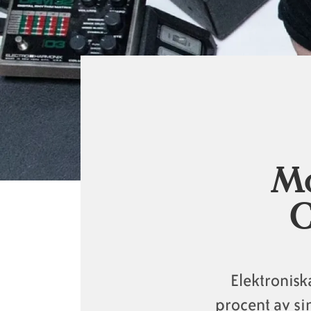
Länkstig
Mo
C
Elektronisk
procent av sin