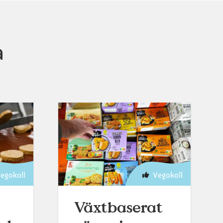
a
egokoll
Vegokoll
Växtbaserat