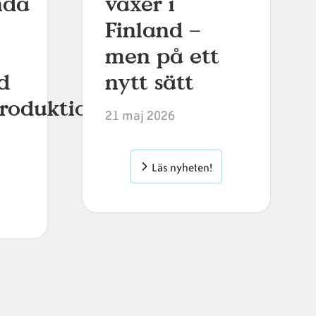
nda
växer i
Finland –
men på ett
d
nytt sätt
produktion
21 maj 2026
Läs nyheten!