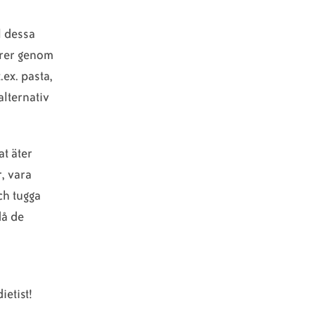
l dessa
ibrer genom
.ex. pasta,
alternativ
t äter
r, vara
ch tugga
då de
ietist!