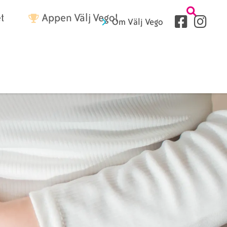
Tetriärme
t
Appen Välj Vego!
Sociala
Om Välj Vego
medier
Sidhuvud
fryer