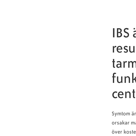
IBS 
resu
tarm
funk
cent
Symtom är 
orsakar ma
över k
oste