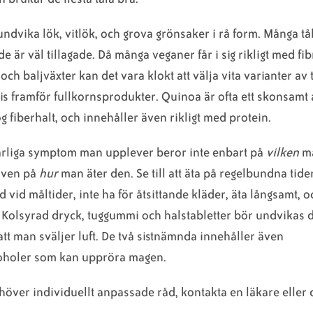
undvika lök, vitlök, och grova grönsaker i rå form. Många tå
de är väl tillagade. Då många veganer får i sig rikligt med f
ch baljväxter kan det vara klokt att välja vita varianter av t
is framför fullkornsprodukter. Quinoa är ofta ett skonsamt 
ög fiberhalt, och innehåller även rikligt med protein.
rliga symptom man upplever beror inte enbart på
vilken
ma
 även på
hur
man äter den. Se till att äta på regelbundna tide
 vid måltider, inte ha för åtsittande kläder, äta långsamt, o
. Kolsyrad dryck, tuggummi och halstabletter bör undvikas 
l att man sväljer luft. De två sistnämnda innehåller även
oholer som kan uppröra magen.
över individuellt anpassade råd, kontakta en läkare eller d