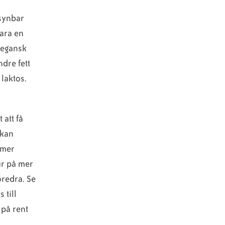
 synbar
vara en
vegansk
ndre fett
laktos.
 att få
 kan
 mer
ur på mer
öredra. Se
 till
 på rent