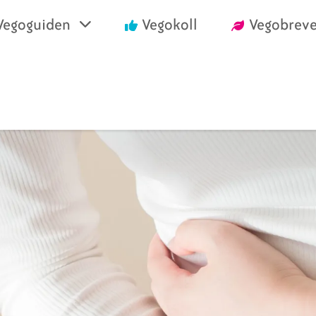
Vegoguiden
Vegokoll
Vegobreve
einrika recept
Vegansk mat i air
välja vego
Handla vego
nska konsumentlistor
Vanliga frågor
nska certifieringar