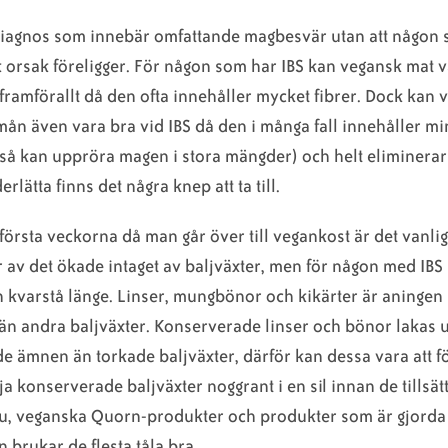
 diagnos som innebär omfattande magbesvär utan att någon
k orsak föreligger. För någon som har IBS kan vegansk mat 
framförallt då den ofta innehåller mycket fibrer. Dock kan 
 mån även vara bra vid IBS då den i många fall innehåller mi
kså kan uppröra magen i stora mängder) och helt eliminerar 
erlätta finns det några knep att ta till.
örsta veckorna då man går över till vegankost är det vanligt
av det ökade intaget av baljväxter, men för någon med IBS
 kvarstå länge. Linser, mungbönor och kikärter är aningen
 än andra baljväxter. Konserverade linser och bönor lakas 
e ämnen än torkade baljväxter, därför kan dessa vara att f
ölja konserverade baljväxter noggrant i en sil innan de tillsätts
fu, veganska Quorn-produkter och produkter som är gjorda
n brukar de flesta tåla bra.