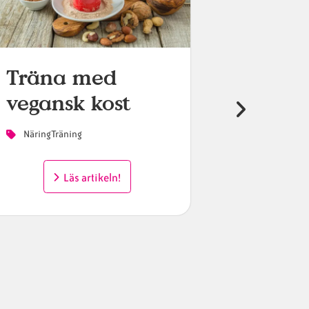
Träna med
Vitam
vegansk kost
miner
för di
NäringTräning
vegan
Läs artikeln!
Näring
L