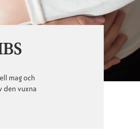
IBS
nell mag och
av den vuxna