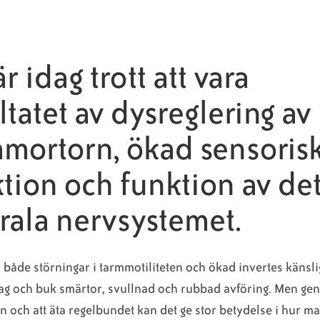
är idag trott att vara
ltatet av dysreglering av
mortorn, ökad sensoris
tion och funktion av de
rala nervsystemet.
både störningar i tarmmotiliteten och ökad invertes känsli
g och buk smärtor, svullnad och rubbad avföring. Men gen
n och att äta regelbundet kan det ge stor
betydelse i hur m