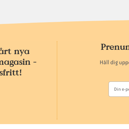
Prenum
årt nya
magasin -
Håll dig up
fritt!