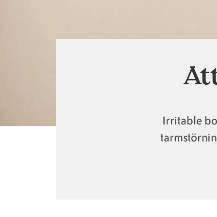
At
Irritable b
tarmstörnin