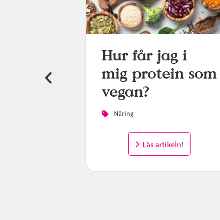
r och
Hur får jag i
ämnen
mig protein som
om äter
vegan?
Näring
Läs artikeln!
eln!