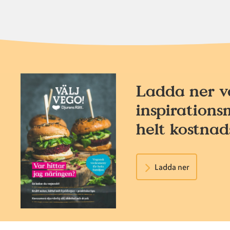
Ladda ner v
inspirations
helt kostnads
Ladda ner