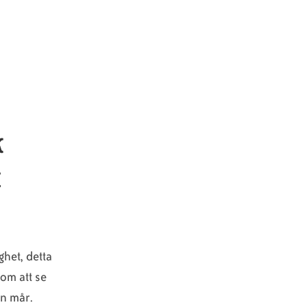
k
t
ghet, detta
om att se
an mår.