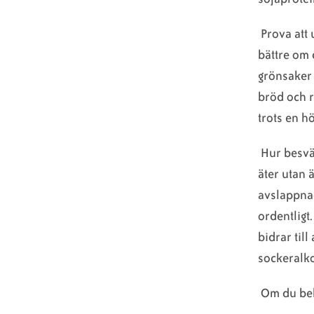
Prova att 
bättre om 
grönsaker o
bröd och r
trots en h
Hur besvä
äter utan
avslappnad
ordentligt
bidrar til
sockeralk
Om du beh