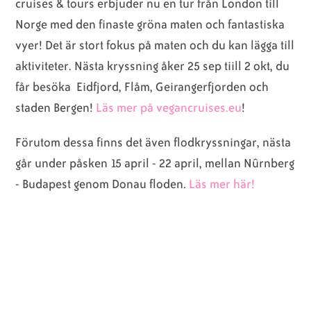
cruises & tours erbjuder nu en tur från London till
Norge med den finaste gröna maten och fantastiska
Animaliska
Veganska
Vanliga
vyer! Det är stort fokus på maten och du kan lägga till
ingredienser
konsumentlistor
frågor
aktiviteter. Nästa kryssning åker 25 sep tiill 2 okt, du
får besöka Eidfjord, Flåm, Geirangerfjorden och
staden Bergen!
Läs mer på vegancruises.eu
!
Veganska
Veganska
Förutom dessa finns det även flodkryssningar, nästa
substitut
certifieringar
går under påsken 15 april - 22 april, mellan Nûrnberg
- Budapest genom Donau floden.
Läs mer här!