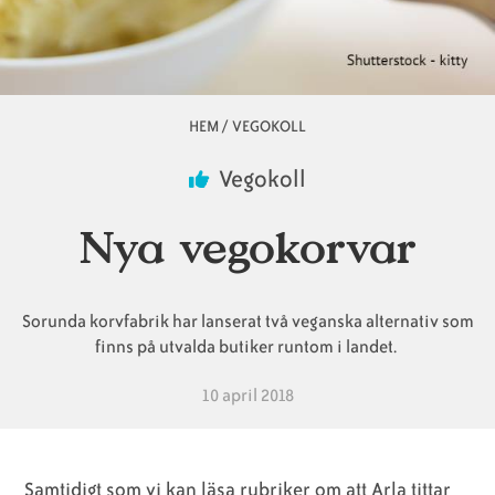
Animaliska
Veganska
Vanliga
ingredienser
konsumentlistor
frågor
HEM
/
VEGOKOLL
Länkstig
Vegokoll
Veganska
Veganska
Nya vegokorvar
substitut
certifieringar
Sorunda korvfabrik har lanserat två veganska alternativ som
finns på utvalda butiker runtom i landet.
10 april 2018
Samtidigt som vi kan läsa rubriker om att Arla tittar