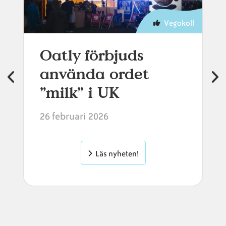
Vegokoll
Oatly förbjuds
använda ordet
”milk” i UK
26 februari 2026
Läs nyheten!