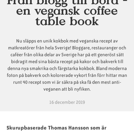
en vegansk coffee
Animaliska
Veganska
Vanliga
table book
ingredienser
konsumentlistor
frågor
Nu släpps en unik kokbok med veganska recept av
matkreatörer från hela Sverige! Bloggare, restauranger och
Veganska
Veganska
caféer från olika delar av Sverige har på ett generöst sätt
bidragit med sina bästa recept på kakor och bakverk till
substitut
certifieringar
denna nya smakrika och färgstarka kokbok. Bland moderna
foton på bakverk och kolorerade vykort från förr hittar man
runt 40 recept som vi är säkra på ska få den mest anti-
veganen att bli nyfiken.
16 december 2019
Skurupbaserade Thomas Hansson som är