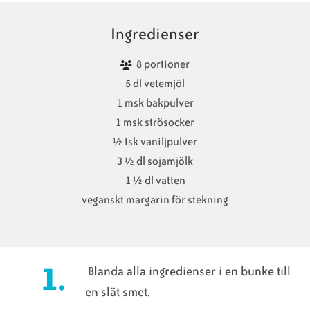
Ingredienser
8 portioner
5 dl vetemjöl
1 msk bakpulver
1 msk strösocker
½ tsk vaniljpulver
3 ½ dl sojamjölk
1 ½ dl vatten
veganskt margarin för stekning
Blanda alla ingredienser i en bunke till
en slät smet.