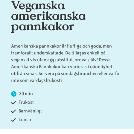
Veganska
amerikanska
Animaliska
Veganska
Vanliga
pannkakor
ingredienser
konsumentlistor
frågor
Amerikanska pannkakor är fluffiga och goda, men
framförallt underskattade. De tillagas enkelt på
Veganska
Veganska
veganskt vis utan äggsubstitut, prova själv! Dessa
substitut
certifieringar
Amerikanska Pannkakor kan varieras i oändlighet
utifrån smak. Servera på söndagsbrunchen eller varför
inte som vardagsfrukost?
30 min
Frukost
Barnvänligt
Lunch