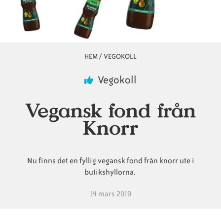
Animaliska
Veganska
Vanliga
ingredienser
konsumentlistor
frågor
HEM
/
VEGOKOLL
Länkstig
Vegokoll
Veganska
Veganska
Vegansk fond från
substitut
certifieringar
Knorr
Nu finns det en fyllig vegansk fond från knorr ute i
butikshyllorna.
14 mars 2019