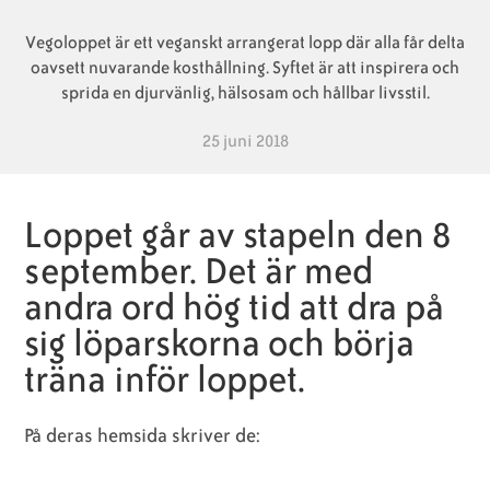
Vegoloppet är ett veganskt arrangerat lopp där alla får delta
Animaliska
Veganska
Vanliga
oavsett nuvarande kosthållning. Syftet är att inspirera och
ingredienser
konsumentlistor
frågor
sprida en djurvänlig, hälsosam och hållbar livsstil.
25 juni 2018
Veganska
Veganska
Loppet går av stapeln den 8
substitut
certifieringar
september. Det är med
andra ord hög tid att dra på
sig löparskorna och börja
träna inför loppet.
På deras hemsida skriver de: